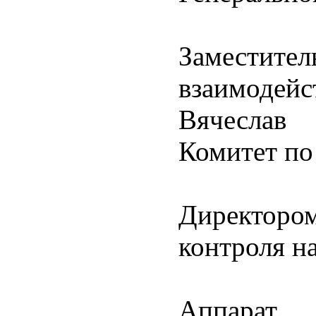
Заместите
взаимоде
Вячеслав 
Комитет по
Директоро
контроля н
Аппарат 