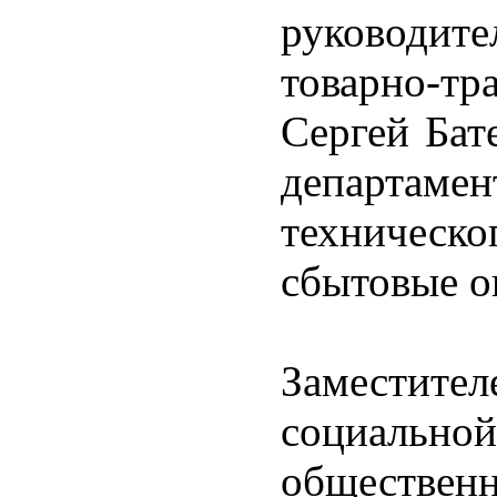
руководите
товарно-тр
Сергей Бат
департаме
техничес
сбытовые о
Заместител
социаль
обществе