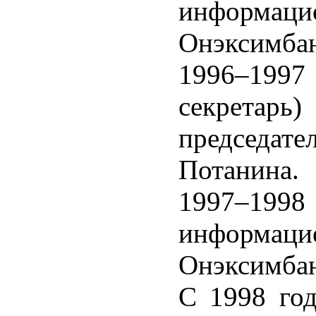
информа
Онэксимбан
1996–199
секрета
председа
Потанина.
1997–1998
информа
Онэксимбан
С 1998 год