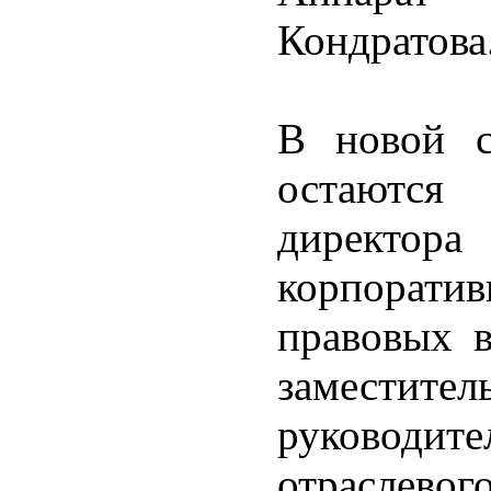
Кондратова
В новой с
остаются
директо
корпора
правовых 
заместите
руководит
отраслевог