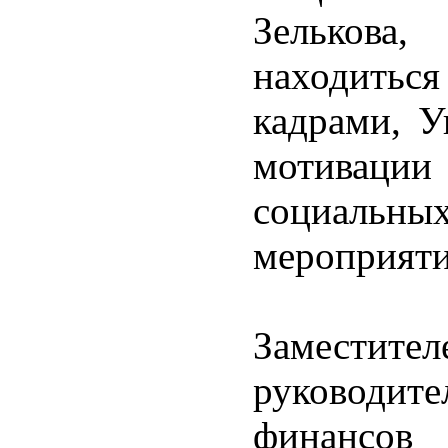
Зелькова
находитьс
кадрами, У
мотиваци
социальны
мероприяти
Заместите
руководи
финансов 