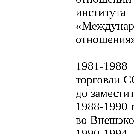
инстит
«Междун
отношения»
1981-1988 
торговли С
до заместит
1988-1990 г
во Внешэк
1990-1994