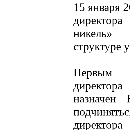
15 января 
директо
никель»
структуре 
Первым з
директор
назначен 
подчинять
директора