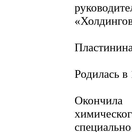
руководит
«Холдингов
Пластинин
Родилась в 
Окончил
химичес
специал