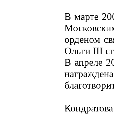
В марте 20
Московски
орденом св
Ольги III с
В апреле 2
награжден
благотвори
Кондратова