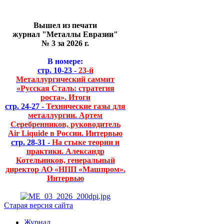
Вышел из печати
журнал "Металлы Евразии"
№ 3 за 2026 г.
В номере:
стр. 10-23 -
23-й
Металлургический саммит
«Русская Сталь: стратегия
роста». Итоги
стр. 24-27 -
Технические газы для
металлургии. Артем
Серебренников, руководитель
Air Liquide в России. Интервью
стр. 28-31 -
На стыке теории и
практики. Александр
Котельников, генеральный
директор АО «НПП «Машпром».
Интервью
Старая версия сайта
Журнал