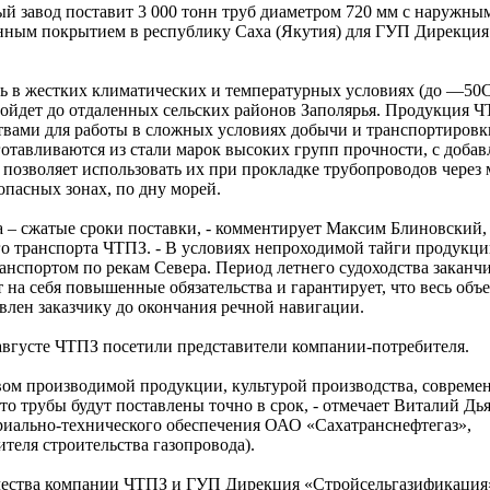
й завод поставит 3 000 тонн труб диаметром 720 мм с наружны
нным покрытием в республику Саха (Якутия) для ГУП Дирекция
ть в жестких климатических и температурных условиях (до —50
дойдет до отдаленных сельских районов Заполярья. Продукция Ч
вами для работы в сложных условиях добычи и транспортировк
готавливаются из стали марок высоких групп прочности, с доба
позволяет использовать их при прокладке трубопроводов через 
опасных зонах, по дну морей.
а – сжатые сроки поставки, - комментирует Максим Блиновский,
о транспорта ЧТПЗ. - В условиях непроходимой тайги продукц
анспортом по рекам Севера. Период летнего судоходства заканчи
т на себя повышенные обязательства и гарантирует, что весь объ
авлен заказчику до окончания речной навигации.
 августе ЧТПЗ посетили представители компании-потребителя.
вом производимой продукции, культурой производства, соврем
то трубы будут поставлены точно в срок, - отмечает Виталий Дь
риально-технического обеспечения ОАО «Сахатранснефтегаз»,
теля строительства газопровода).
ества компании ЧТПЗ и ГУП Дирекция «Стройсельгазификация»