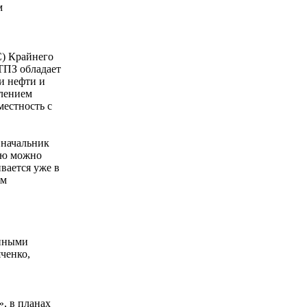
м
С) Крайнего
ТПЗ обладает
и нефти и
влением
местность с
 начальник
ию можно
вается уже в
ем
енными
яченко,
, в планах