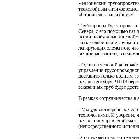
Челябинский трубопрокатны
трехслойным антикоррозио
«Стройсельгазификация»
Трубопровод будет пролега
Севера, с его помощью газ 
всеми необходимыми свойст
газа. Челябинские трубы из
легирующих элементов, что 
вечной мерзлотой, в сейсмо
- Одно из условий контракт
управления трубопроводног
доставить только водным тр
начале сентября, ЧТПЗ бере
заказанных труб будет дост
В рамках сотрудничества в
- Мы удовлетворены качест
технологиями. И уверены, ч
начальник управления мате
(непосредственного исполни
Это первый опыт сотруднич