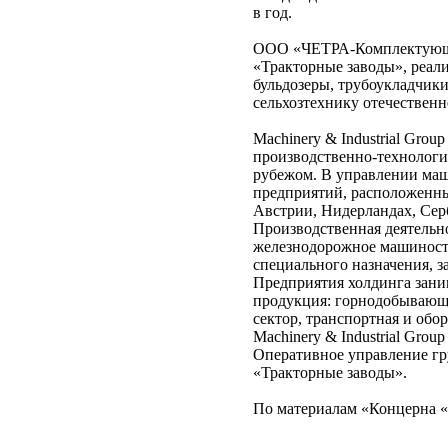
в год.
ООО «ЧЕТРА-Комплектующие
«Тракторные заводы», реали
бульдозеры, трубоукладчик
сельхозтехнику отечественн
Machinery & Industrial Gro
производственно-технологич
рубежом. В управлении маш
предприятий, расположенны
Австрии, Нидерландах, Сер
Производственная деятельн
железнодорожное машиност
специального назначения, 
Предприятия холдинга зани
продукция: горнодобывающа
сектор, транспортная и обо
Machinery & Industrial Group
Оперативное управление гр
«Тракторные заводы».
По материалам «Концерна «