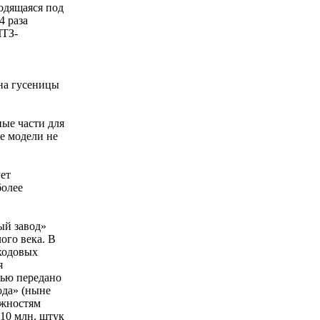
одящаяся под
4 раза
ЧТЗ-
 на гусеницы
ые части для
е модели не
ует
более
ый завод»
лого века. В
ходовых
я
ью передано
ода» (ныне
ожностям
 10 млн. штук