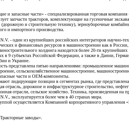
 и запасные части» - специализированная торговая компания
зует запчасти тракторов, комплектующие на гусеничные экскав
и (дорожную и строительную технику), зерноуборочные комбайн
ого и импортного производства.
up N.V. - один из крупнейших российских интеграторов научно-те
еских и финансовых ресурсов в машиностроении как в России, 
иностроительного холдинга находится более 20-ти крупнейших
х в 9 субъектах Российской Федерации, а также в Дании, Герма
бии и Украине.
ость представлена пятью направлениями: промышленное машин
роение, сельскохозяйственное машиностроение, машиностроени
запасные части и ОЕМ-компоненты.
мают лидирующие позиции в сегментах рынка, где представлена
я отрасль, дорожное и инфраструктурное строительство, нефте
ронная отрасли, сельское хозяйство. Техника, произведенная на 
 N.V., эксплуатируется более чем в 40 странах мира.
уппой осуществляется Компанией корпоративного управления 
Тракторные заводы».