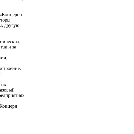
 «Концерна
аторы,
ы, другую
хнических,
так и за
нии,
остроение,
е
 их
газовый
предприятиях
«Концерн