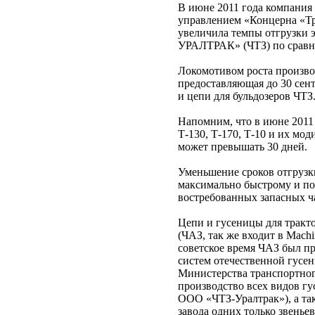
В июне 2011 года компания
управлением «Концерна «Трак
увеличила темпы отгрузки 
УРАЛТРАК» (ЧТЗ) по сравне
Локомотивом роста производ
предоставляющая до 30 сент
и цепи для бульдозеров ЧТЗ
Напомним, что в июне 2011
Т-130, Т-170, Т-10 и их мо
может превышать 30 дней.
Уменьшение сроков отгрузки
максимально быстрому и по
востребованных запасных ч
Цепи и гусеницы для тракт
(ЧАЗ, так же входит в Machi
советское время ЧАЗ был п
систем отечественной гусе
Министерства транспортно
производство всех видов гу
ООО «ЧТЗ-Уралтрак»), а та
завода одних только звенье