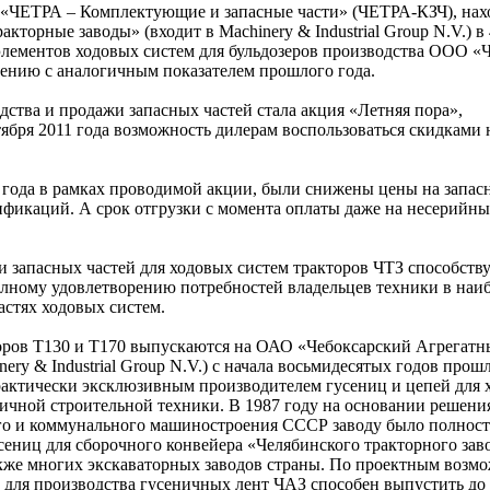
 «ЧЕТРА – Комплектующие и запасные части» (ЧЕТРА-КЗЧ), нах
торные заводы» (входит в Machinery & Industrial Group N.V.) в 
элементов ходовых систем для бульдозеров производства ООО «
нию с аналогичным показателем прошлого года.
ства и продажи запасных частей стала акция «Летняя пора»,
ября 2011 года возможность дилерам воспользоваться скидками
.
 года в рамках проводимой акции, были снижены цены на запасн
дификаций. А срок отгрузки с момента оплаты даже на несерийны
 запасных частей для ходовых систем тракторов ЧТЗ способств
лному удовлетворению потребностей владельцев техники в наи
астях ходовых систем.
оров Т130 и Т170 выпускаются на ОАО «Чебоксарский Агрегатн
nery & Industrial Group N.V.) с начала восьмидесятых годов прош
рактически эксклюзивным производителем гусениц и цепей для 
ничной строительной техники. В 1987 году на основании решени
го и коммунального машиностроения СССР заводу было полност
сениц для сборочного конвейера «Челябинского тракторного зав
кже многих экскаваторных заводов страны. По проектным возм
в для производства гусеничных лент ЧАЗ способен выпустить до