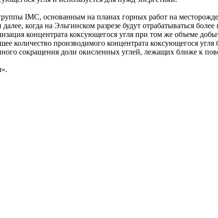
 группы IMC, основанным на планах горных работ на месторожд
и далее, когда на Эльгинском разрезе будут отрабатываться более
лизация концентрата коксующегося угля при том же объеме добы
льшее количество производимого концентрата коксующегося угля 
енного сокращения доли окисленных углей, лежащих ближе к пов
».