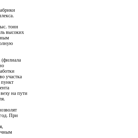
фабрики
лекса.
ыс. тонн
оль высоких
жным
полную
а (филиала
но
работки
во участка
 пункт
мента
веху на пути
ля.
позволят
год. При
я,
бочным