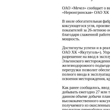
ОАО «Мечел» сообщает о в
«Нерюнгринская» ОАО ХК «Я
В июле обогатительная фаб
коксующегося угля, произве
показателей за 26-летнюю 
благодаря слаженной работе
мощность.
Достигнуты успехи и в реал
ОАО ХК «Якутуголь»). Упр
разрешение на ввод в экспл
Эльгинского месторождения
железнодорожного подъездн
перегрузки позволит обеспе
полного ввода в эксплуата
освоения месторождения, к
Как ранее сообщалось, ввод
добывать ежегодно 27 млн т
данном объеме добычи план
высококачественного коксую
получаемого из окисленных 
продуктом переработки кокс