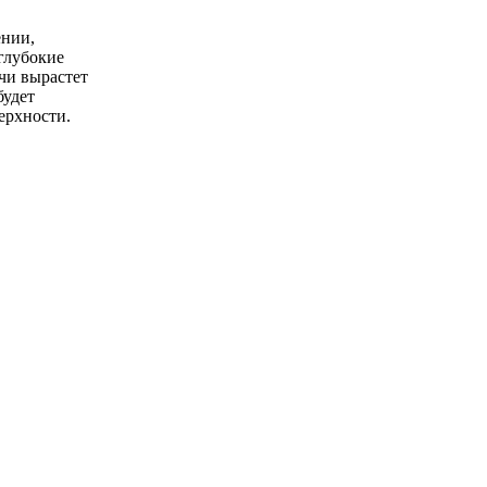
ении,
 глубокие
чи вырастет
будет
ерхности.