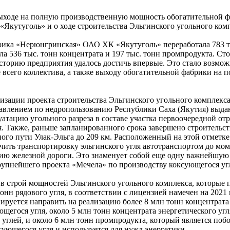
ыходе на полную производственную мощность обогатительной 
кутуголь» и о ходе строительства Эльгинского угольного комп
рика «Нерюнгринская» ОАО ХК «Якутуголь» переработала 783 т
ла 536 тыс. тонн концентрата и 197 тыс. тонн промпродукта. Ст
историю предприятия удалось достичь впервые. Это стало возмо
 всего коллектива, а также выходу обогатительной фабрики на 
изации проекта строительства Эльгинского угольного комплекс
авлением по недропользованию Республики Саха (Якутия) выда
уатацию угольного разреза в составе участка первоочередной от
. Также, раньше запланированного срока завершено строительст
ого пути Улак-Эльга до 209 км. Расположенный на этой отметке
чить транспортировку эльгинского угля автотранспортом до мо
цию железной дороги. Это знаменует собой еще одну важнейшую 
рупнейшего проекта «Мечела» по производству коксующегося уг
 в строй мощностей Эльгинского угольного комплекса, которые 
онн рядового угля, в соответствии с лицензией намечен на 2021 
ируется направить на реализацию более 8 млн тонн концентрата
щегося угля, около 5 млн тонн концентрата энергетического угл
углей, и около 6 млн тонн промпродукта, который является по
ующегося угля и используется для нужд энергетики.