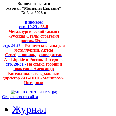
Вышел из печати
журнал "Металлы Евразии"
№ 3 за 2026 г.
В номере:
стр. 10-23 -
23-й
Металлургический саммит
«Русская Сталь: стратегия
роста». Итоги
стр. 24-27 -
Технические газы для
металлургии. Артем
Серебренников, руководитель
Air Liquide в России. Интервью
стр. 28-31 -
На стыке теории и
практики. Александр
Котельников, генеральный
директор АО «НПП «Машпром».
Интервью
Старая версия сайта
Журнал