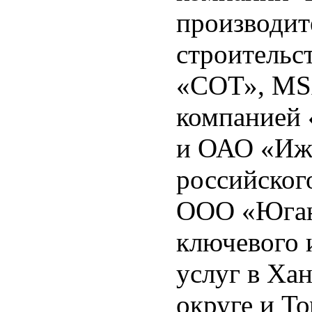
производит
строительс
«СОТ», MSA
компанией
и ОАО «Иж
российског
ООО «Юган
ключевого 
услуг в Ха
округе и То