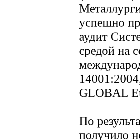
Металлург
успешно п
аудит Сист
средой на 
международ
14001:2004
GLOBAL Eu
По результ
получило н