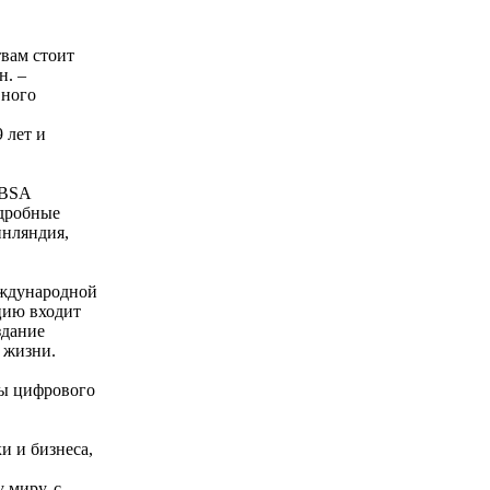
твам стоит
н. –
вного
 лет и
 BSA
одробные
инляндия,
еждународной
цию входит
здание
 жизни.
ты цифрового
и и бизнеса,
 миру, с