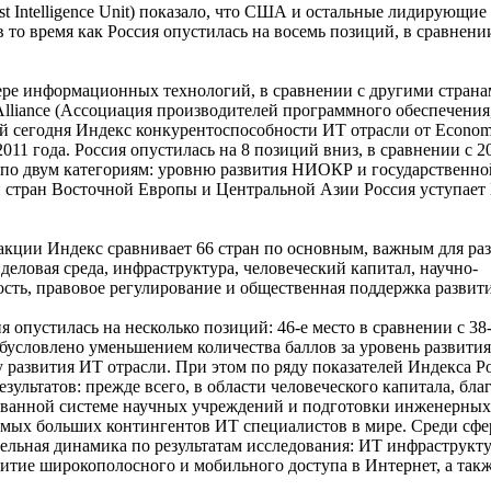
t Intelligence Unit) показало, что США и остальные лидирующие
 то время как Россия опустилась на восемь позиций, в сравнени
ере информационных технологий, в сравнении с другими странам
 Alliance (Ассоциация производителей программного обеспечения
й сегодня Индекс конкурентоспособности ИТ отрасли от Econom
 2011 года. Россия опустилась на 8 позиций вниз, в сравнении с 2
 по двум категориям: уровню развития НИОКР и государственн
и стран Восточной Европы и Центральной Азии Россия уступает 
дакции Индекс сравнивает 66 стран по основным, важным для ра
 деловая среда, инфраструктура, человеческий капитал, научно-
ость, правовое регулирование и общественная поддержка развити
я опустилась на несколько позиций: 46-е место в сравнении с 38
обусловлено уменьшением количества баллов за уровень развит
 развития ИТ отрасли. При этом по ряду показателей Индекса Р
зультатов: прежде всего, в области человеческого капитала, бла
ванной системе научных учреждений и подготовки инженерных 
амых больших контингентов ИТ специалистов в мире. Среди сфер
льная динамика по результатам исследования: ИТ инфраструкту
итие широкополосного и мобильного доступа в Интернет, а так