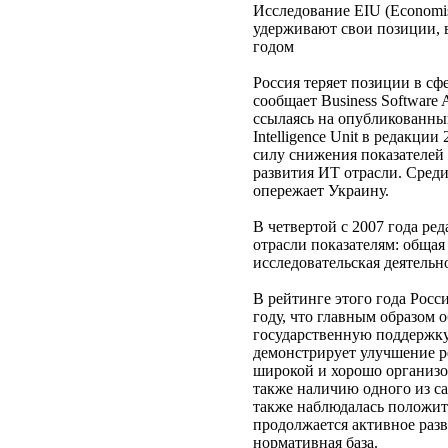
Исследование EIU (Economis
удерживают свои позиции, в
годом
Россия теряет позиции в сф
сообщает Business Software
ссылаясь на опубликованны
Intelligence Unit в редакции
силу снижения показателей
развития ИТ отрасли. Сред
опережает Украину.
В четвертой с 2007 года ре
отрасли показателям: общая
исследовательская деятельн
В рейтинге этого года Росси
году, что главным образом 
государственную поддержку
демонстрирует улучшение ре
широкой и хорошо организо
также наличию одного из с
также наблюдалась положите
продолжается активное разв
нормативная база.