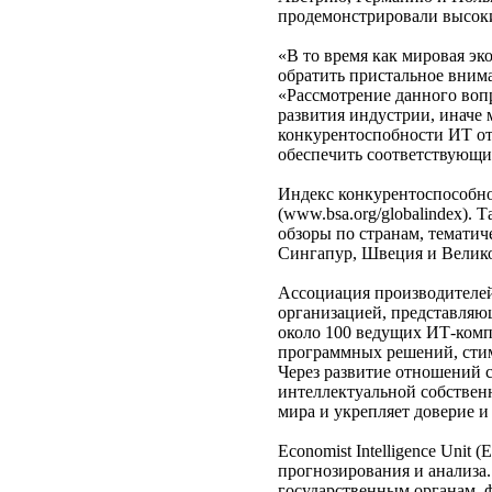
продемонстрировали высоки
«В то время как мировая эк
обратить пристальное внима
«Рассмотрение данного воп
развития индустрии, иначе 
конкурентоспобности ИТ от
обеспечить соответствующи
Индекс конкурентоспособнос
(www.bsa.org/globalindex)
обзоры по странам, темати
Сингапур, Швеция и Велико
Ассоциация производителей
организацией, представляю
около 100 ведущих ИТ-комп
программных решений, сти
Через развитие отношений 
интеллектуальной собствен
мира и укрепляет доверие и
Economist Intelligence Unit
прогнозирования и анализа.
государственным органам, 