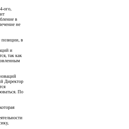
4-ого,
рит
абление в
печение не
 позиции, в
аций и
ся, так как
ановленным
нноваций
ый Директор
тся
оваться. По
которая
еятельности
сику,