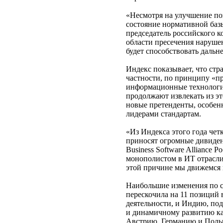
«Несмотря на улучшение поз
состояние нормативной базы
председатель российского к
области пресечения наруше
будет способствовать даль
Индекс показывает, что ст
частности, по принципу «п
информационные технологии
продолжают извлекать из эт
новые претенденты, особен
лидерами стандартам.
«Из Индекса этого года че
приносят огромные дивиден
Business Software Alliance 
монополистом в ИТ отрасли
этой причине мы движемся 
Наибольшие изменения по с
перескочила на 11 позиций 
деятельности, и Индию, по
и динамичному развитию кад
Австрию, Германию и Польш