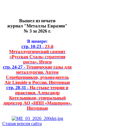
Вышел из печати
журнал "Металлы Евразии"
№ 3 за 2026 г.
В номере:
стр. 10-23 -
23-й
Металлургический саммит
«Русская Сталь: стратегия
роста». Итоги
стр. 24-27 -
Технические газы для
металлургии. Артем
Серебренников, руководитель
Air Liquide в России. Интервью
стр. 28-31 -
На стыке теории и
практики. Александр
Котельников, генеральный
директор АО «НПП «Машпром».
Интервью
Старая версия сайта