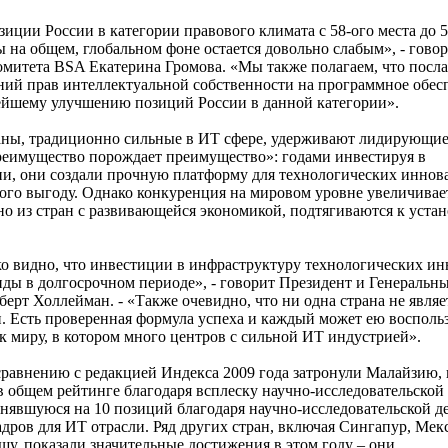
иции России в категории правового климата с 58-ого места до 5
 на общем, глобальном фоне остается довольно слабым», - гово
омитета BSA Екатерина Громова. «Мы также полагаем, что посл
ний прав интеллектуальной собственности на программное обес
нейшему улучшению позиций России в данной категории».
раны, традиционно сильные в ИТ сфере, удерживают лидирующие
реимущество порождает преимущество»: годами инвестируя в
, они создали прочную платформу для технологических иннов
ого выгоду. Однако конкуренция на мировом уровне увеличивает
но из стран с развивающейся экономикой, подтягиваются к уст
тко видно, что инвестиции в инфраструктуру технологических и
ды в долгосрочном периоде», - говорит Президент и Генеральн
Роберт Холлейман. - «Также очевидно, что ни одна страна не являе
. Есть проверенная формула успеха и каждый может ею воспольз
к миру, в котором много центров с сильной ИТ индустрией».
равнению с редакцией Индекса 2009 года затронули Малайзию, 
в общем рейтинге благодаря всплеску научно-исследовательской
днявшуюся на 10 позиций благодаря научно-исследовательской д
ров для ИТ отрасли. Ряд других стран, включая Сингапур, Мек
у, показали значительные достижения в этом году – они