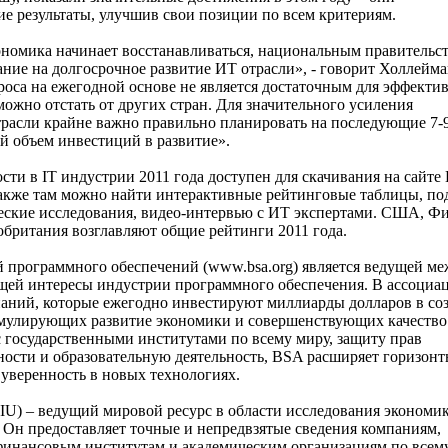
е результаты, улучшив свои позиции по всем критериям.
ономика начинает восстанавливаться, национальным правительс
ние на долгосрочное развитие ИТ отрасли», - говорит Холлейма
роса на ежегодной основе не является достаточным для эффекти
можно отстать от других стран. Для значительного усиления
расли крайне важно правильно планировать на последующие 7-9
й объем инвестиций в развитие».
ти в IT индустрии 2011 года доступен для скачивания на сайте
. Также там можно найти интерактивные рейтинговые таблицы, п
ческие исследования, видео-интервью с ИТ экспертами. США, Ф
британия возглавляют общие рейтинги 2011 года.
 программного обеспечений (www.bsa.org) является ведущей м
щей интересы индустрии программного обеспечения. В ассоциа
аний, которые ежегодно инвестируют миллиарды долларов в со
мулирующих развитие экономики и совершенствующих качество
с государственными институтами по всему миру, защиту прав
ности и образовательную деятельность, BSA расширяет горизон
 уверенность в новых технологиях.
 (EIU) – ведущий мировой ресурс в области исследования экономик
 Он предоставляет точные и непредвзятые сведения компаниям,
финансовым институтам и академическим организациям по всему