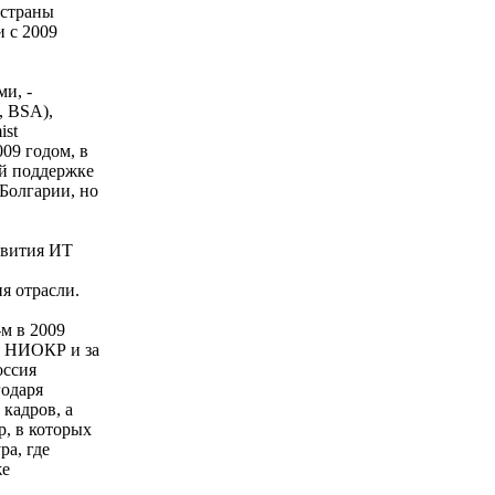
 страны
и с 2009
и, -
, BSA),
ist
009 годом, в
ой поддержке
Болгарии, но
звития ИТ
я отрасли.
-м в 2009
ия НИОКР и за
оссия
годаря
кадров, а
, в которых
ра, где
же