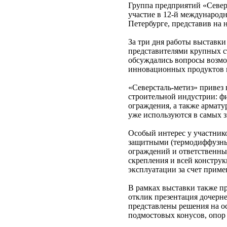
Группа предприятий «Северс
участие в 12-й международ
Петербурге, представив на 
За три дня работы выставки
представителями крупных с
обсуждались вопросы возмо
инновационных продуктов к
«Северсталь-метиз» привез
строительной индустрии: ф
ограждения, а также армат
уже используются в самых 
Особый интерес у участник
защитными (термодиффузны
ограждений и ответственны
скрепления и всей констру
эксплуатации за счет прим
В рамках выставки также п
отклик презентация дочерн
представлены решения на о
подмостовых конусов, опор 