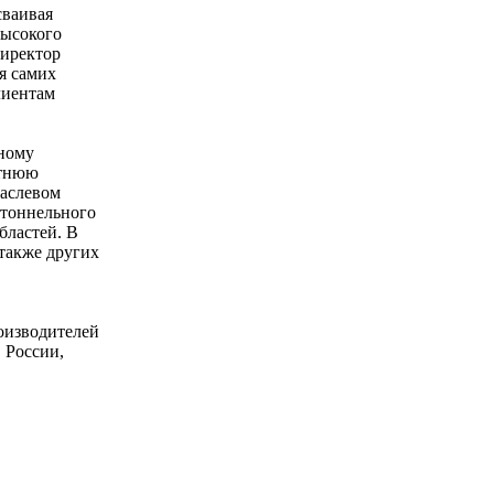
сваивая
высокого
директор
я самих
лиентам
тному
етнюю
раслевом
 тоннельного
бластей. В
 также других
оизводителей
 России,