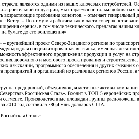
 отрасли являются одними из наших ключевых потребителей. О
о-строительной индустрии, мы стараемся не только добиваться 
ть возрастающие требования клиентов, – отмечает генеральный 
ег Ветер. – Поэтому мы работаем как в части совершенствовани
асширения сервиса, в том числе технического, предлагая нашим к
 на бумаге до его воплощения».
» – крупнейший проект Северо-Западного региона по транспор
международная специализированная выставка, имеющая десятил
зможность эффективного продвижения продукции и услуг на от
оения, дорожного и мостового проектирования и строительства,
еских изысканий, программного обеспечения и других смежных о
та предприятий и организаций из различных регионов России, а
группа предприятий, объединяющая метизные активы компании
«Северсталь Российская Сталь». Входит в ТОП-5 европейских пр
м сегменте. Производственные площадки группы расположены в
за 2010 год составила 786,4 млн. долларов США.
 Российская Сталь».