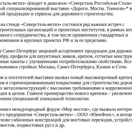
таль-метиз» (входит в дивизион «Северсталь Российская Сталь
ной специализированной выставке «Дороги. Мосты. Тоннели»* в
ней продукцию и сервисы для дорожного строительства.
 на стенде «Северсталь-метиз» состоялся ряд важных встреч с
троительных организаций и проектных институтов, в рамках ко
жного сотрудничества, в том числе применения стандартных и
омпании в крупных проектах РФ и за ее пределами.
 в Санкт-Петербург широкий ассортимент продукции для дорожн
ибру, профили для шпунтовых замков, крепеж, сетчатые констру
урные канаты с улучшенными потребительскими свойствами. Все
значимых стройках Москвы, Санкт-Петербурга, Казани и Сочи.
ов и посетителей выставки вызвал новый высокопрочный крепе
м и горячеоцинкованным) покрытиями для строительства доро
х металлоконструкций с высокими требованиями к коррозионно
кции в целом. Главное преимущество нового крепежа – увеличен
енения специальной уникальной технологии.
рошел международный форум «Мир мостов», где вызвала интере
его предприятия «Северсталь-метиз» - ООО «ЮниФенс», в кото
снове габионных конструкций для мостовых переходов, устройс
мостов, подмостовых русл и др.