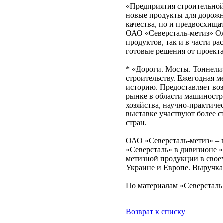
«Предприятия строительной
новые продукты для дорожн
качества, по и предвосхища
ОАО «Северсталь-метиз» Ол
продуктов, так и в части р
готовые решения от проекта
* «Дороги. Мосты. Тоннели
строительству. Ежегодная 
историю. Предоставляет во
рынке в области машиностр
хозяйства, научно-практич
выставке участвуют более с
стран.
ОАО «Северсталь-метиз» – 
«Северсталь» в дивизионе 
метизной продукции в свое
Украине и Европе. Выручка 
По материалам «Северсталь
Возврат к списку