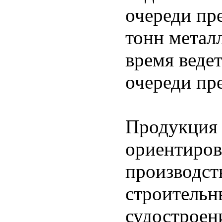
очереди пр
тонн метал
время веде
очереди пр
Продукция 
ориентиров
производст
строительн
судостроени