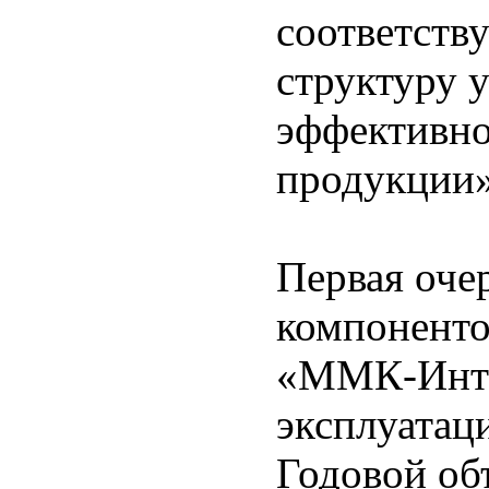
соответств
структуру 
эффективно
продукции»
Первая оче
компоненто
«ММК-Интер
эксплуатац
Годовой об