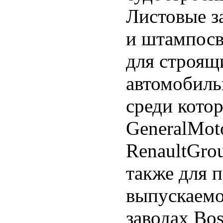
Листовые з
и штампосв
для строящ
автомобиль
среди кото
GeneralMot
RenaultGrou
также для 
выпускаемо
заводах Bo