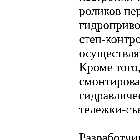
роликов пе
гидроприво
степ-контро
осуществля
Кроме того,
смонтирова
гидравличе
тележки-съ
Разработчи