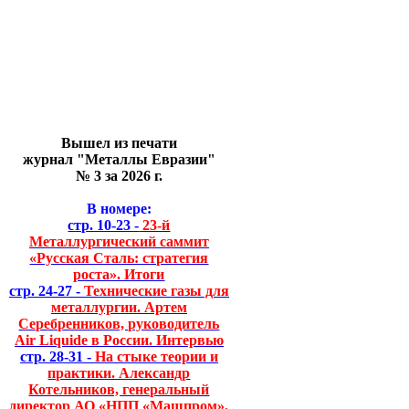
Вышел из печати
журнал "Металлы Евразии"
№ 3 за 2026 г.
В номере:
стр. 10-23 -
23-й
Металлургический саммит
«Русская Сталь: стратегия
роста». Итоги
стр. 24-27 -
Технические газы для
металлургии. Артем
Серебренников, руководитель
Air Liquide в России. Интервью
стр. 28-31 -
На стыке теории и
практики. Александр
Котельников, генеральный
директор АО «НПП «Машпром».