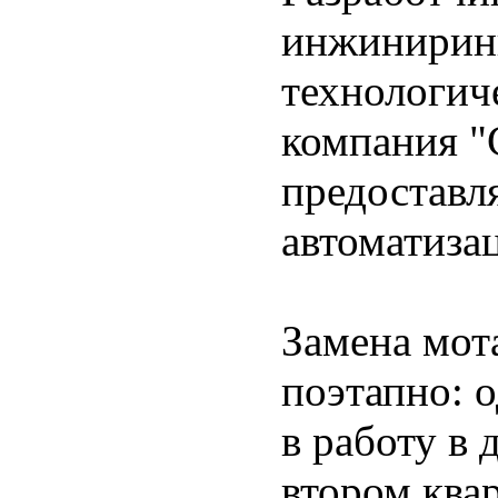
инжиниринг
технологич
компания "
предоставл
автоматиза
Замена мот
поэтапно: 
в работу в 
втором квар