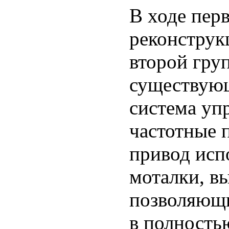
В ходе пер
реконструк
второй груп
существующ
система уп
частотные 
привод исп
моталки, в
позволяющи
в полность