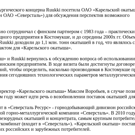
ургического концерна Ruukki посетила ОАО «Карельский окатыш
 ОАО «Северсталь») для обсуждения перспектив возможного
но сотрудничал с финским партнером с 1983 года – практически
дного предприятия в Костомукше, и до середины 2000х гг. Объе
uukki доходили до 1,1 млн. тонн окатышей в год, что являлось
ктом для «Карельского окатыша».
ш» и Ruukki вернулись к обсуждению вопроса об использовании
нским предприятием. В ходе визита были достигнуты договоре
ний, чтобы определить, насколько производимая в Костомукше 
рения сегодняшних технологических параметров металлургическо
иректор «Карельского окатыша» Максим Воробьев, в случае поз
м году может идти речь о возобновлении поставок окатышей для
т в «Северсталь Ресурс» - горнодобывающий дивизион российс
ой горно-металлургической компании «Северсталь». В 2010 год
елезорудных окатышей и концентрата, самым крупным потребите
комбинат (входит в «Северсталь»). «Карельский окатыш» поста
их российских и зарубежных потребителей.