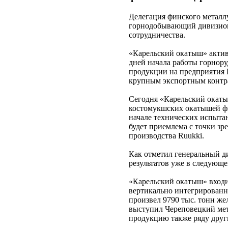
Делегация финского металл
горнодобывающий дивизион
сотрудничества.
«Карельский окатыш» актив
дней начала работы горнору
продукции на предприятия R
крупным экспортным контра
Сегодня «Карельский окаты
костомукшских окатышей фи
начале технических испыта
будет приемлема с точки з
производства Ruukki.
Как отметил генеральный д
результатов уже в следующе
«Карельский окатыш» входи
вертикально интегрированн
произвел 9790 тыс. тонн ж
выступил Череповецкий мет
продукцию также ряду друг