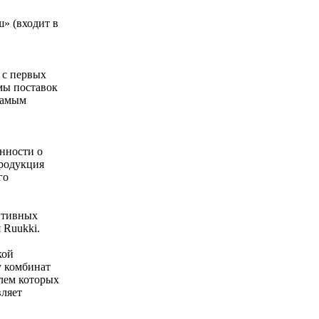
» (входит в
 с первых
мы поставок
 самым
нности о
продукция
го
итивных
 Ruukki.
кой
у комбинат
лем которых
вляет