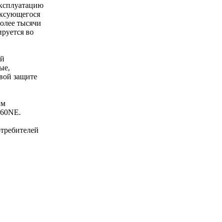
эксплуатацию
оксующегося
олее тысячи
ируется во
ой
ые,
вой защите
ым
460NE.
отребителей