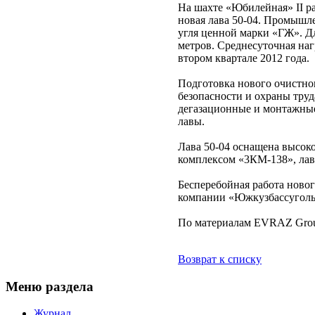
На шахте «Юбилейная» II р
новая лава 50-04. Промышл
угля ценной марки «ГЖ». Д
метров. Среднесуточная нагр
втором квартале 2012 года.
Подготовка нового очистно
безопасности и охраны тру
дегазационные и монтажные
лавы.
Лава 50-04 оснащена высо
комплексом «3КМ-138», лав
Бесперебойная работа ново
компании «Южкузбассуголь
По материалам EVRAZ Grou
Возврат к списку
Меню раздела
Журнал