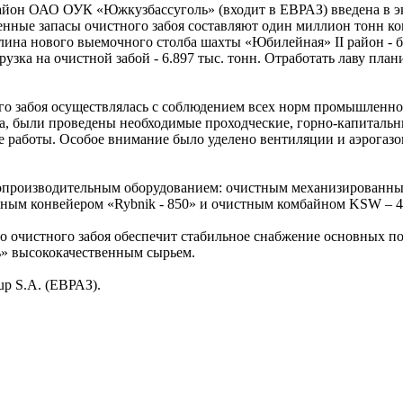
айон ОАО ОУК «Южкузбассуголь» (входит в ЕВРАЗ) введена в 
енные запасы очистного забоя составляют один миллион тонн к
лина нового выемочного столба шахты «Юбилейная» II район - б
узка на очистной забой - 6.897 тыс. тонн. Отработать лаву план
го забоя осуществлялась с соблюдением всех норм промышленн
да, были проведены необходимые проходческие, горно-капитальн
 работы. Особое внимание было уделено вентиляции и аэрогазо
копроизводительным оборудованием: очистным механизированн
ным конвейером «Rybnik - 850» и очистным комбайном KSW – 
го очистного забоя обеспечит стабильное снабжение основных п
» высококачественным сырьем.
p S.A. (ЕВРАЗ).