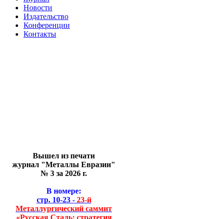
Новости
Издательство
Конференции
Контакты
Вышел из печати
журнал "Металлы Евразии"
№ 3 за 2026 г.
В номере:
стр. 10-23 -
23-й
Металлургический саммит
«Русская Сталь: стратегия