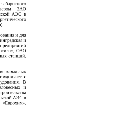
егабаритного
тнером ЗАО
амской АЭС в
ргетического
).
ования и для
инградская и
 предприятий
осила», ОАО
ных станций,
сверхтяжелых
трудничает с
удования. В
еловесных и
роительства
ньской АЭС в
«Еврохим»,