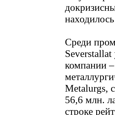
докризисны
находилось
Среди про
Severstalla
компании –
металлурги
Metalurgs, 
56,6 млн. л
строке рей