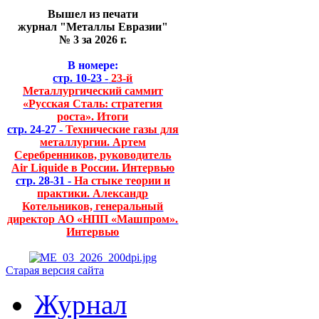
Вышел из печати
журнал "Металлы Евразии"
№ 3 за 2026 г.
В номере:
стр. 10-23 -
23-й
Металлургический саммит
«Русская Сталь: стратегия
роста». Итоги
стр. 24-27 -
Технические газы для
металлургии. Артем
Серебренников, руководитель
Air Liquide в России. Интервью
стр. 28-31 -
На стыке теории и
практики. Александр
Котельников, генеральный
директор АО «НПП «Машпром».
Интервью
Старая версия сайта
Журнал