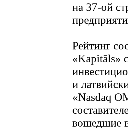
на 37-ой с
предприяти
Рейтинг со
«Kapitāls»
инвестицио
и латвийск
«Nasdaq O
составител
вошедшие в