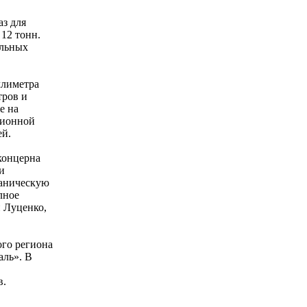
з для
12 тонн.
ельных
ллиметра
тров и
е на
ционной
ей.
концерна
и
ханическую
лное
й Луценко,
го региона
аль». В
в.