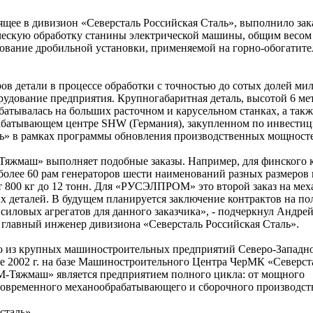
е в дивизион «Северсталь Российская Сталь», выполнило зака
кую обработку станины электрической машины, общим весом 
нование дробильной установки, применяемой на горно-обогатит
ов детали в процессе обработки с точностью до сотых долей ми
рудование предприятия. Крупногабаритная деталь, высотой 6 ме
батывалась на больших расточном и карусельном станках, а такж
батывающем центре SHW (Германия), закупленном по инвести
ь» в рамках программы обновления производственных мощност
Тяжмаш» выполняет подобные заказы. Например, для финского 
более 60 рам генераторов шести наименований разных размеров 
от 800 кг до 12 тонн. Для «РУСЭЛПРОМ» это второй заказ на ме
х деталей. В будущем планируется заключение контрактов на по
силовых агрегатов для данного заказчика», - подчеркнул Андре
– главный инженер дивизиона «Северсталь Российская Сталь».
из крупных машиностроительных предприятий Северо-Западно
ле 2002 г. на базе Машиностроительного Центра ЧерМК «Северст
-Тяжмаш» является предприятием полного цикла: от мощного
 современного механообрабатывающего и сборочного производст
сталь».