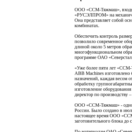
ООО «ССМ-Тяжмаш», входяще
«РУСЭЛПРОМ» на механичес
Она представляет собой ос
комбинатах.
Обеспечить контроль размер
позволило современное обо
длиной около 5 метров обра
многофункциональном обра
программе ОАО «Северстал
«Уже более пяти лет «ССМ-
АВВ Machines изготовлено 
назначений, каждая весом 
обработку групногабаритны
изготовление оборудования 
директор по производству 
ООО «ССМ-Тяжмаш» - одно 
России. Было создано в ию
настоящее время ООО «ССМ
заготовительного блока до
По материалам ОАО «Север