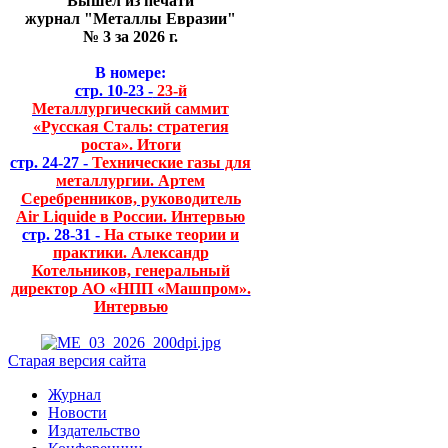
Вышел из печати
журнал "Металлы Евразии"
№ 3 за 2026 г.
В номере:
стр. 10-23 -
23-й
Металлургический саммит
«Русская Сталь: стратегия
роста». Итоги
стр. 24-27 -
Технические газы для
металлургии. Артем
Серебренников, руководитель
Air Liquide в России. Интервью
стр. 28-31 -
На стыке теории и
практики. Александр
Котельников, генеральный
директор АО «НПП «Машпром».
Интервью
Старая версия сайта
Журнал
Новости
Издательство