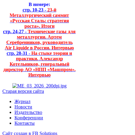
В номере:
стр. 10-23 -
23-й
Металлургический саммит
«Русская Сталь: стратегия
роста». Итоги
стр. 24-27 -
Технические газы для
металлургии. Артем
Серебренников, руководитель
Air Liquide в России. Интервью
стр. 28-31 -
На стыке теории и
практики. Александр
Котельников, генеральный
директор АО «НПП «Машпром».
Интервью
Старая версия сайта
Журнал
Новости
Издательство
Конференции
Контакты
Сайт создан в FB Solutions