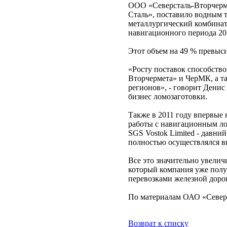
ООО «Северсталь-Вторчерме
Сталь», поставило водным 
металлургический комбинат 
навигационного периода 201
Этот объем на 49 % превыси
«Росту поставок способств
Вторчермета» и ЧерМК, а т
регионов», - говорит Дени
бизнес ломозаготовки.
Также в 2011 году впервые
работы с навигационным ло
SGS Vostok Limited - давни
полностью осуществлялся вн
Все это значительно увелич
который компания уже полу
перевозками железной доро
По материалам ОАО «Север
Возврат к списку