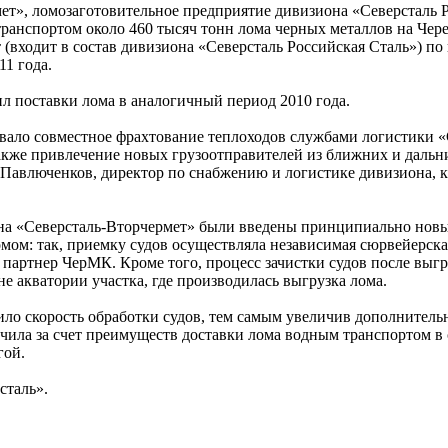
т», ломозаготовительное предприятие дивизиона «Северсталь 
транспортом около 460 тысяч тонн лома черных металлов на Чер
(входит в состав дивизиона «Северсталь Российская Сталь») по
1 года.
л поставки лома в аналогичный период 2010 года.
овало совместное фрахтование теплоходов службами логистики «
акже привлечение новых грузоотправителей из ближних и дальн
с Павлюченков, директор по снабжению и логистике дивизиона,
 на «Северсталь-Вторчермет» были введены принципиально нов
мом: так, приемку судов осуществляла независимая сюрвейерск
й партнер ЧерМК. Кроме того, процесс зачистки судов после выг
е акватории участка, где производилась выгрузка лома.
ило скорость обработки судов, тем самым увеличив дополнитель
чила за счет преимуществ доставки лома водным транспортом в 
гой.
сталь».