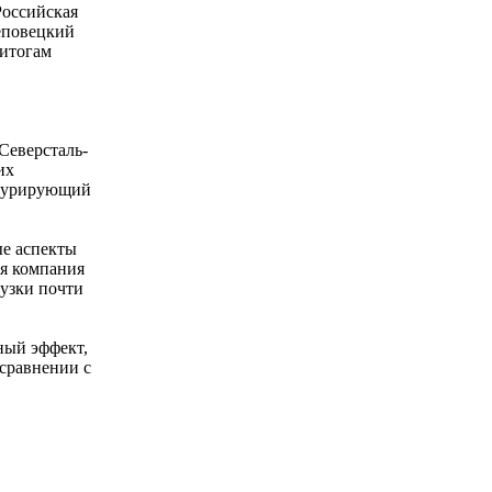
Российская
еповецкий
 итогам
Северсталь-
их
 курирующий
ые аспекты
ая компания
рузки почти
ный эффект,
сравнении с