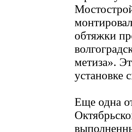
Мостострой
монтировал
обтяжки пр
волгоградс
метиза». Э
установке с
Еще одна о
Октябрьско
выполненны