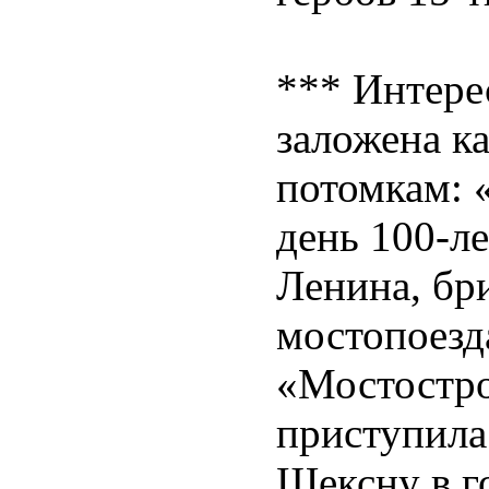
*** Интере
заложена ка
потомкам: «
день 100-ле
Ленина, бр
мостопоезд
«Мостостро
приступила
Шексну в г