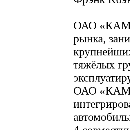
ОАО «КАМА
рынка, зани
крупнейши
тяжёлых г
эксплуатиру
ОАО «КАМ
интегриров
автомобиль
4 совместн