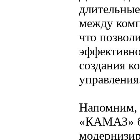
длительные
между ком
что позвол
эффективно
создания к
управления
Напомним, 
«КАМАЗ» б
модернизир