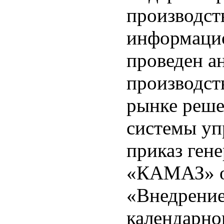
производст
информацио
проведен а
производст
рынке реше
системы уп
приказ ген
«КАМАЗ» о 
«Внедрени
календарно