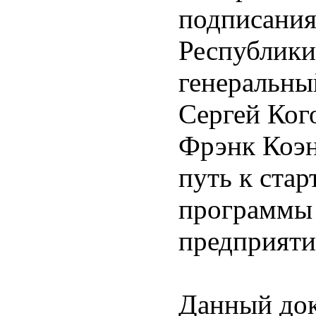
подписания
Республики
генеральн
Сергей Ког
Фрэнк Коэн
путь к стар
программы 
предприят
Данный док