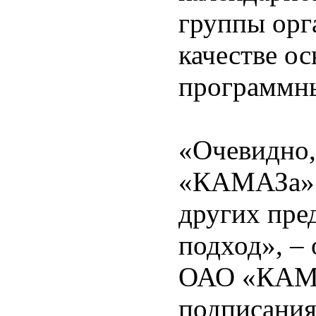
группы ор
качестве о
программны
«Очевидно,
«КАМАЗа» 
других пре
подход», –
ОАО «КАМА
подписания