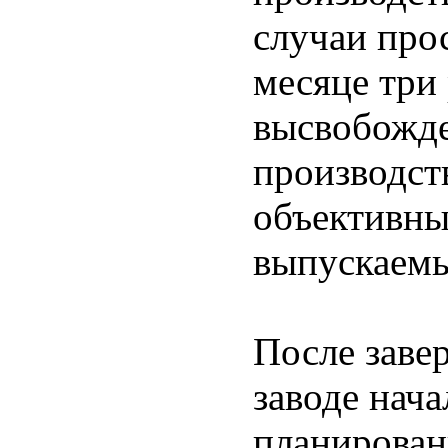
случаи про
месяце три
высвобожде
производст
объективны
выпускаемы
После заве
заводе нач
планирован