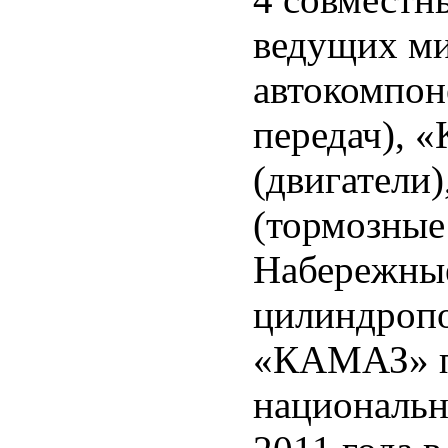
ведущих ми
автокомпо
передач)
(двигател
(тормозные
Набережные
цилиндроп
«КАМАЗ» п
национальн