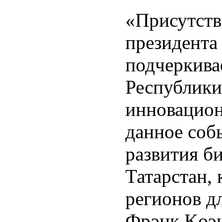
«Присутств
президента
подчеркива
Республики
инновацион
данное соб
развития б
Татарстан,
регионов дл
Фрэнк Kоэ