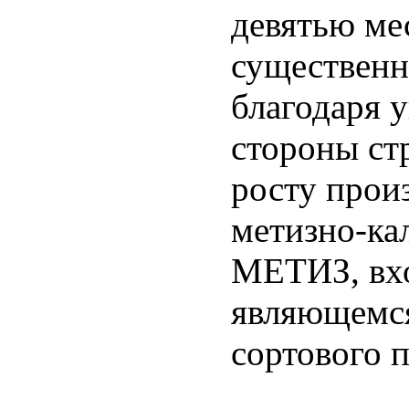
девятью ме
существенн
благодаря 
стороны ст
росту прои
метизно-ка
МЕТИЗ, вх
являющемс
сортового 