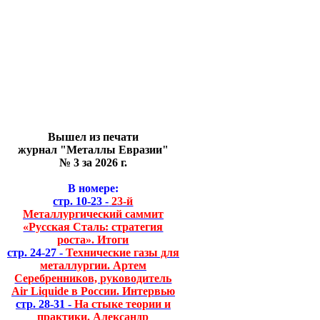
Вышел из печати
журнал "Металлы Евразии"
№ 3 за 2026 г.
В номере:
стр. 10-23 -
23-й
Металлургический саммит
«Русская Сталь: стратегия
роста». Итоги
стр. 24-27 -
Технические газы для
металлургии. Артем
Серебренников, руководитель
Air Liquide в России. Интервью
стр. 28-31 -
На стыке теории и
практики. Александр