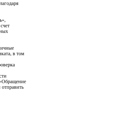
лагодаря
ь»,
 счет
ьных
личные
ката, в том
роверка
сти
 «Обращение
и отправить