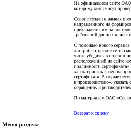
На официальном сайте ОАО 
которому они смогут прове
Сервис создан в рамках пр
направленного на формиров
предложения им на постоян
требований данных клиенто
С помощью нового сервиса
дистрибьюторские сети, см
числе убедится в подлиннос
расположенный на сайте ком
подлинности сертификата» 
характеристик качества пр
сертификата. В случае нес
к производителю», указать 
обращение. Производителем
По материалам ОАО «Север
Возврат к списку
Меню раздела