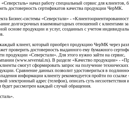
«Северсталь» начал работу специальный сервис для клиентов, б
рить достоверность сертификатов качества продукции ЧерМК.
оекта Бизнес-системы «Северстали» - «Клиентоориентированност
ание долгосрочных взаимовыгодных отношений с клиентами за
ной основе продукции и услуг, созданных с учетом индивидуал
в.
 каждый клиент, который приобрел продукцию ЧерМК через раз
ожет проверить достоверность выданного ему бумажного сертифи
ти продукции «Северстали». Для этого нужно зайти на сервис,
пании (www.severstal.ru). В разделе «Качество продукции» - «П
клиенты смогут сформировать запрос на получение технических
одукции. Сравнение данных позволит удостовериться в подлинно
овпадения информации клиенту рекомендуется пройти по ссылке
свой электронный адрес (телефон), описать суть несоответствия 
 будет рассмотрен каждый случай обращения.
сталь».