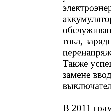
электроэне
аккумулято
обслуживан
тока, заряд
перенапряж
Также успе
замене вво
выключател
В 2011 год