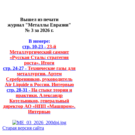
Вышел из печати
журнал "Металлы Евразии"
№ 3 за 2026 г.
В номере:
стр. 10-23 -
23-й
Металлургический саммит
«Русская Сталь: стратегия
роста». Итоги
стр. 24-27 -
Технические газы для
металлургии. Артем
Серебренников, руководитель
Air Liquide в России. Интервью
стр. 28-31 -
На стыке теории и
практики. Александр
Котельников, генеральный
директор АО «НПП «Машпром».
Интервью
Старая версия сайта