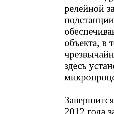
релейной з
подстанции
обеспечива
объекта, в 
чрезвычайн
здесь уста
микропроце
Завершится
2012 года 