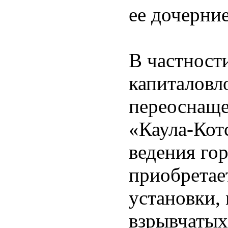
ее дочерни
В частност
капиталовл
переоснаще
«Каула-Кот
ведения го
приобретае
установки,
взрывчатых