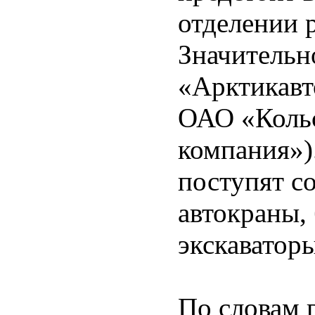
отделении 
Значительн
«Арктикавт
ОАО «Кольс
компания»)
поступят с
автокраны,
экскаваторы
По словам 