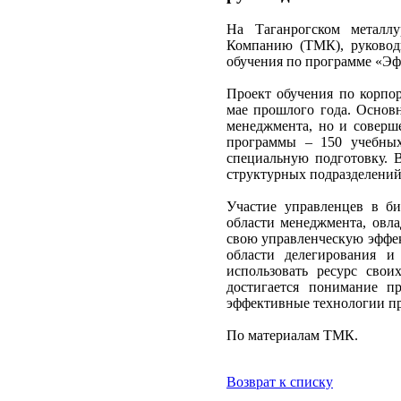
На Таганрогском металл
Компанию (ТМК), руководи
обучения по программе «Эф
Проект обучения по корп
мае прошлого года. Основн
менеджмента, но и соверш
программы – 150 учебных
специальную подготовку. 
структурных подразделений 
Участие управленцев в би
области менеджмента, овла
свою управленческую эффек
области делегирования и
использовать ресурс сво
достигается понимание п
эффективные технологии п
По материалам ТМК.
Возврат к списку