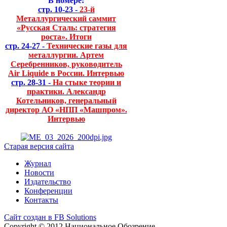
В номере:
стр. 10-23 -
23-й
Металлургический саммит
«Русская Сталь: стратегия
роста». Итоги
стр. 24-27 -
Технические газы для
металлургии. Артем
Серебренников, руководитель
Air Liquide в России. Интервью
стр. 28-31 -
На стыке теории и
практики. Александр
Котельников, генеральный
директор АО «НПП «Машпром».
Интервью
Старая версия сайта
Журнал
Новости
Издательство
Конференции
Контакты
Сайт создан в FB Solutions
Copyright © 2012 Национальное Обозрение