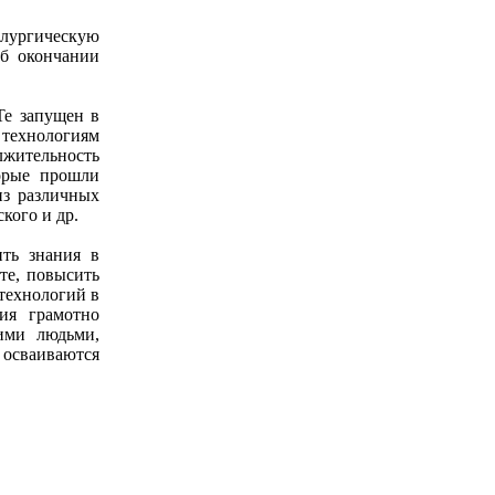
лургическую
об окончании
Те запущен в
 технологиям
лжительность
орые прошли
из различных
кого и др.
ить знания в
те, повысить
технологий в
ия грамотно
гими людьми,
осваиваются