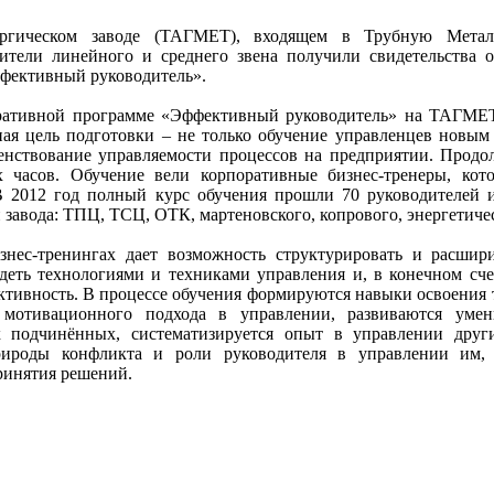
ургическом заводе (ТАГМЕТ), входящем в Трубную Метал
тели линейного и среднего звена получили свидетельства 
фективный руководитель».
оративной программе «Эффективный руководитель» на ТАГМЕ
ая цель подготовки – не только обучение управленцев новым
енствование управляемости процессов на предприятии. Продо
 часов. Обучение вели корпоративные бизнес-тренеры, кот
В 2012 год полный курс обучения прошли 70 руководителей 
завода: ТПЦ, ТСЦ, ОТК, мартеновского, копрового, энергетичес
знес-тренингах дает возможность структурировать и расшир
деть технологиями и техниками управления и, в конечном сче
тивность. В процессе обучения формируются навыки освоения 
 мотивационного подхода в управлении, развиваются умен
их подчинённых, систематизируется опыт в управлении дру
рироды конфликта и роли руководителя в управлении им, 
ринятия решений.