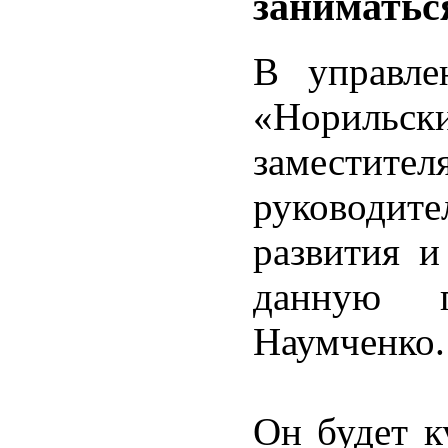
заниматьс
В управле
«Норильск
заместите
руководит
развития 
данную 
Наумченко.
Он будет к