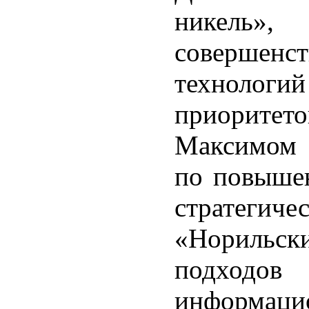
никель
соверше
техноло
приоритето
Максимом 
по повыше
стратег
«Норильски
подход
информаци