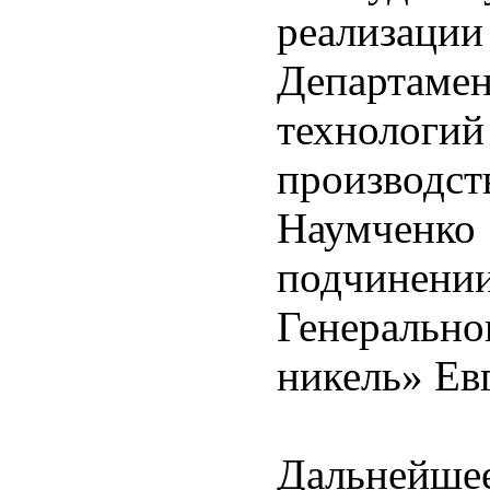
реализаци
Департа
технологи
производ
Наумченко
подчинен
Генерально
никель» Ев
Дальнейше