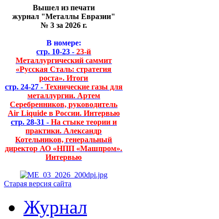
Вышел из печати
журнал "Металлы Евразии"
№ 3 за 2026 г.
В номере:
стр. 10-23 -
23-й
Металлургический саммит
«Русская Сталь: стратегия
роста». Итоги
стр. 24-27 -
Технические газы для
металлургии. Артем
Серебренников, руководитель
Air Liquide в России. Интервью
стр. 28-31 -
На стыке теории и
практики. Александр
Котельников, генеральный
директор АО «НПП «Машпром».
Интервью
Старая версия сайта
Журнал