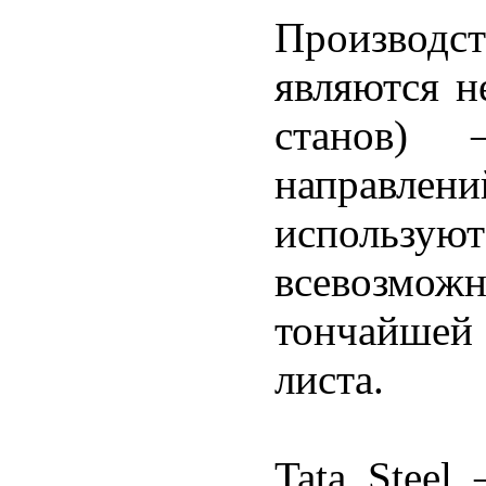
Производс
являются н
станов)
направлен
использ
всевозмо
тончайшей
листа.
Tata Steel