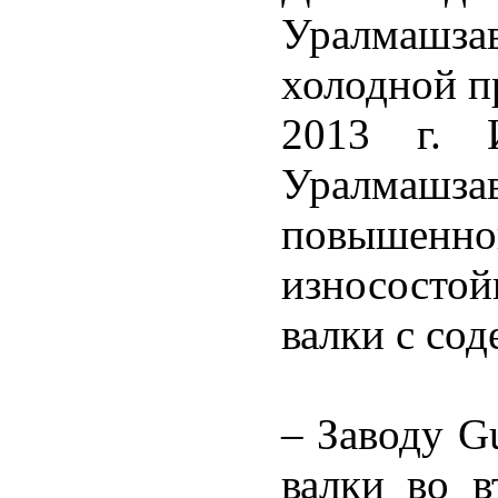
Уралмашза
холодной п
2013 г. И
Уралмаш
повыше
износосто
валки с со
– Заводу G
валки во в