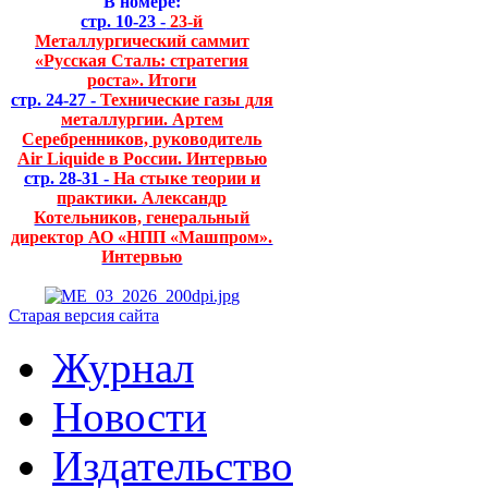
В номере:
стр. 10-23 -
23-й
Металлургический саммит
«Русская Сталь: стратегия
роста». Итоги
стр. 24-27 -
Технические газы для
металлургии. Артем
Серебренников, руководитель
Air Liquide в России. Интервью
стр. 28-31 -
На стыке теории и
практики. Александр
Котельников, генеральный
директор АО «НПП «Машпром».
Интервью
Старая версия сайта
Журнал
Новости
Издательство