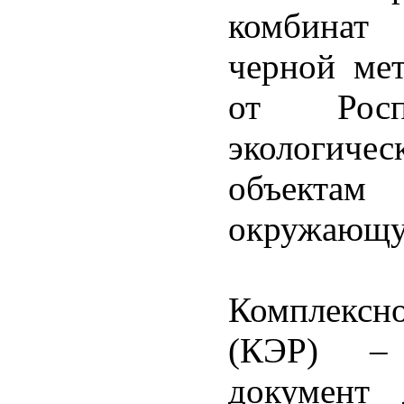
комбинат
черной ме
от Роспр
экологич
объектам 
окружающу
Комплексн
(КЭР) – 
документ