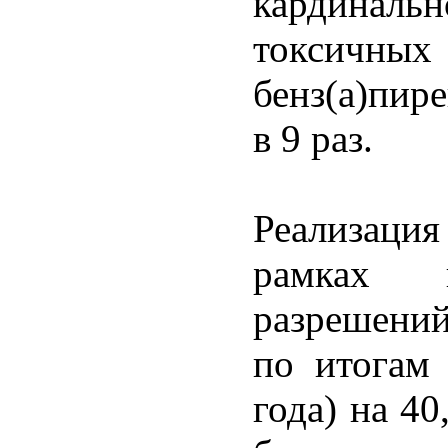
кардинал
токсичны
бенз(а)пир
в 9 раз.
Реализаци
рамках к
разрешени
по итогам 
года) на 40