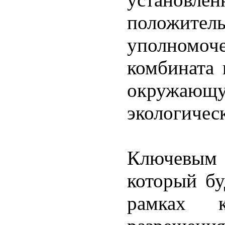
положител
уполномоч
комбината 
окружающ
экологичес
Ключевым 
который б
рамках ко