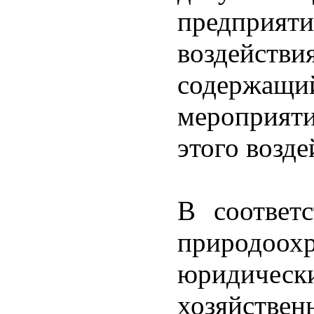
предприяти
воздейст
содержащи
мероприят
этого возде
В соответ
природоох
юридичес
хозяйствен