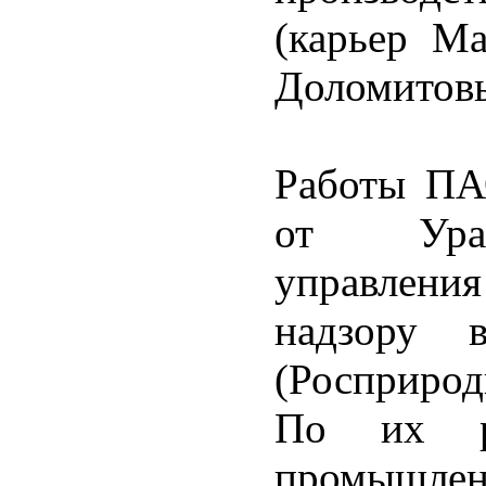
(карьер М
Доломитовы
Работы П
от Урал
управлен
надзору в
(Росприрод
По их р
промышл