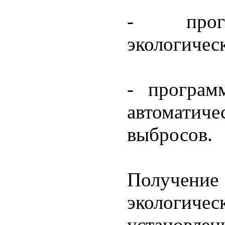
- прогр
экологичес
- програм
автоматич
выбросов.
Получе
экологичес
установлен