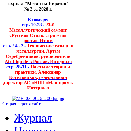
журнал "Металлы Евразии"
№ 3 за 2026 г.
В номере:
стр. 10-23 -
23-й
Металлургический саммит
«Русская Сталь: стратегия
роста». Итоги
стр. 24-27 -
Технические газы для
металлургии. Артем
Серебренников, руководитель
Air Liquide в России. Интервью
стр. 28-31 -
На стыке теории и
практики. Александр
Котельников, генеральный
директор АО «НПП «Машпром».
Интервью
Старая версия сайта
Журнал
Новости