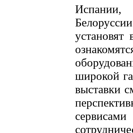
Испании,
Белорусси
установят 
ознако
оборудован
широкой га
выставки с
перспекти
сервисами
сотруднич