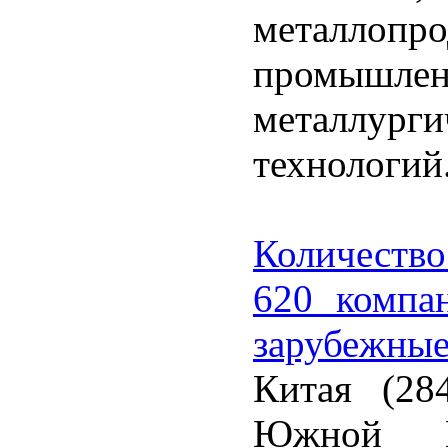
металлопр
промыш
металлур
технологий
Количеств
620 компа
зарубежны
Китая (28
Южной К