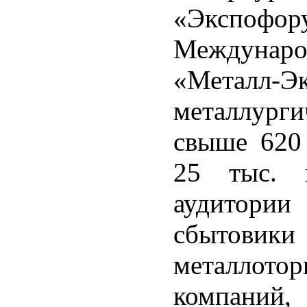
«Экспоф
Междунаро
«Металл-Э
металлург
свыше 620 
25 тыс. п
аудитории
сбытови
металлото
компа