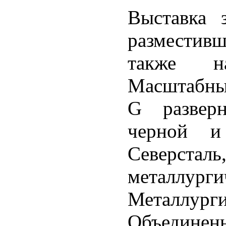
Выставка 
разместив
также н
Масштабные
G развер
черной и
Северс
металлург
Металл
Объединенн