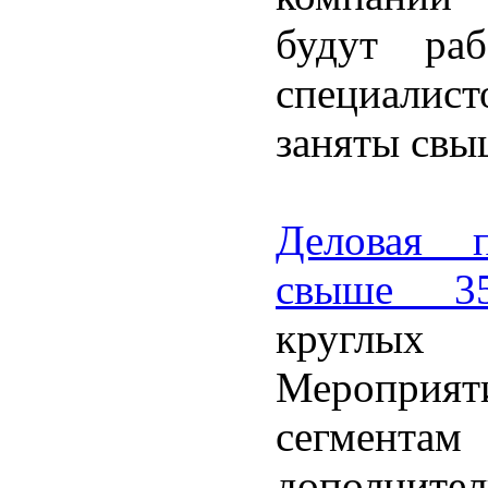
будут ра
специалист
заняты свыш
Деловая 
свыше 35
круглых
Меропри
сегментам
дополните