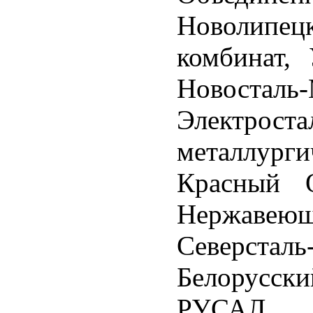
Новолип
комбинат,
Новосталь
Электроста
металлург
Красный О
Нержавею
Северстал
Белорусск
РУСАЛ,