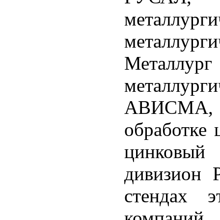
металлур
металлур
Металл
металлур
АВИСМА, К
обработке 
цинковый
дивизион 
стендах 
компаний 