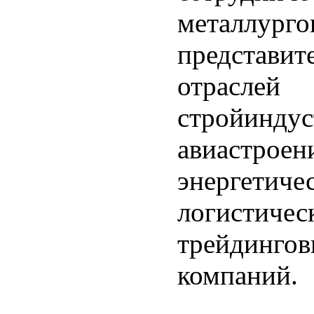
металлур
представи
отрасл
стройинд
авиастрое
энергетиче
логистич
трейдинго
компаний.