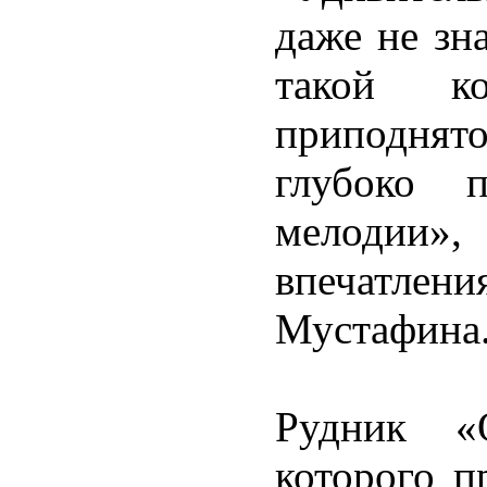
даже не зн
такой ко
приподнят
глубоко 
мелодии
впечатл
Мустафина
Рудник «О
которого п