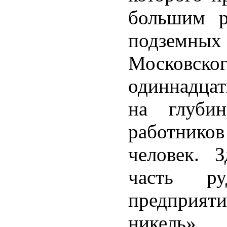
большим р
подземных
Московс
одиннадцат
на глуби
работнико
человек. З
часть ру
предприя
никель».