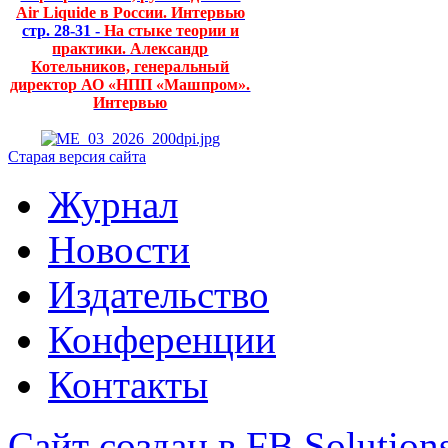
Air Liquide в России. Интервью
стр. 28-31 -
На стыке теории и
практики. Александр
Котельников, генеральный
директор АО «НПП «Машпром».
Интервью
Старая версия сайта
Журнал
Новости
Издательство
Конференции
Контакты
Сайт создан в FB Solution