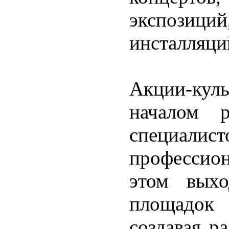
экспозици
инсталляци
Акции-кул
началом р
специалис
профессион
этом выхо
площадок
создавая р