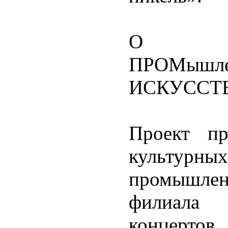
О про
ПРОМышл
ИСКУССТВО
Проект пр
культу
промышлен
филиала
концертов,