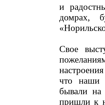
и радостн
домрах, 
«Норильско
Свое выст
пожелан
настроения
что наши 
бывали на
пришли к н