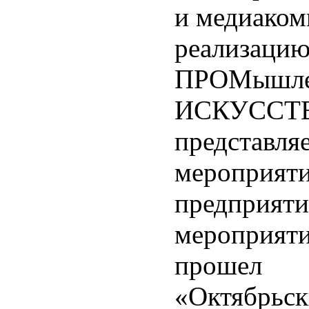
и медиаком
реализа
ПРОМышл
ИСКУСС
представл
меропри
предприяти
мероприят
прошел 
«Октябрьск