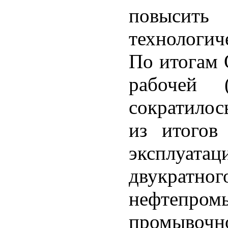
повысить
технологи
По итогам 
рабочей 
сократилос
из итогов
эксплуат
двукрат
нефтепр
промывочно