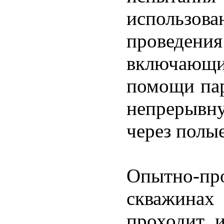
использ
проведе
включающи
помощи пар
непрерывну
через полы
Опытно-п
скважинах 
проходит 