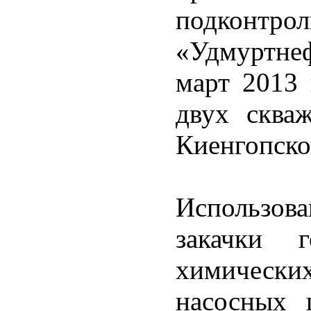
подконтр
«Удмуртне
март 2013 
двух сква
Киенгопско
Использов
закачки г
химически
насосных 