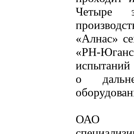
Четыре э
производс
«Алнас» с
«РН-Юганск
испытаний 
о дальн
оборудован
ОАО «И
специализ