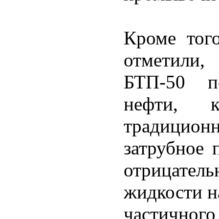
Кроме тог
отметили,
БТП-50 по
нефти, к
традицион
затрубное 
отрицатель
жидкости н
частичног