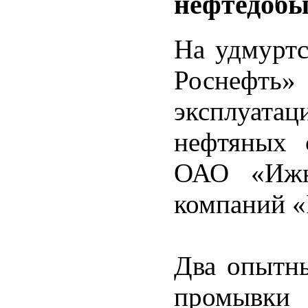
нефтедоб
На удмурт
Роснефт
эксплуата
нефтяных 
ОАО «Ижн
компаний «
Два опытны
промывк