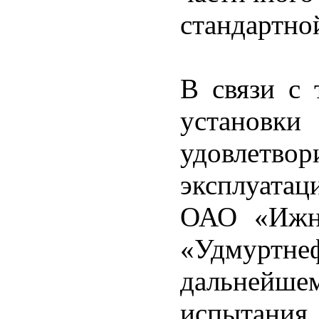
стандартно
В связи с 
устано
удовлетво
эксплуатац
ОАО «Ижне
«Удмурт
дальнейш
испытан