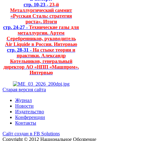
стр. 10-23 -
23-й
Металлургический саммит
«Русская Сталь: стратегия
роста». Итоги
стр. 24-27 -
Технические газы для
металлургии. Артем
Серебренников, руководитель
Air Liquide в России. Интервью
стр. 28-31 -
На стыке теории и
практики. Александр
Котельников, генеральный
директор АО «НПП «Машпром».
Интервью
Старая версия сайта
Журнал
Новости
Издательство
Конференции
Контакты
Сайт создан в FB Solutions
Copyright © 2012 Национальное Обозрение