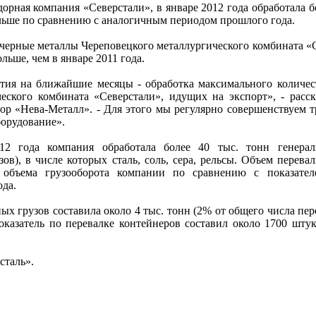
рная компания «Северстали», в январе 2012 года обработала б
ольше по сравнению с аналогичным периодом прошлого года.
 черные металлы Череповецкого металлургического комбината «С
ольше, чем в январе 2011 года.
тия на ближайшие месяцы - обработка максимального количес
еского комбината «Северстали», идущих на экспорт», - расс
ор «Нева-Металл». - Для этого мы регулярно совершенствуем 
борудование».
12 года компания обработала более 40 тыс. тонн генерал
в), в числе которых сталь, соль, сера, рельсы. Объем перева
 объема грузооборота компании по сравнению с показате
ода.
х грузов составила около 4 тыс. тонн (2% от общего числа пе
Показатель по перевалке контейнеров составил около 1700 штук
сталь».