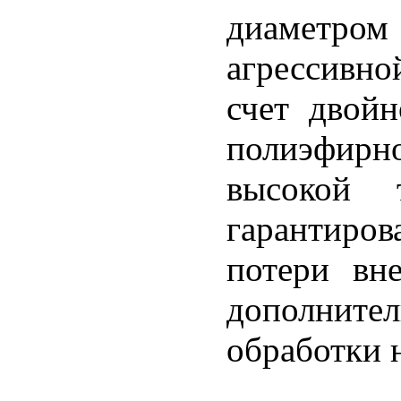
диаметром
агрессивно
счет двой
полиэфир
высокой т
гарантиров
потери вн
дополнит
обработки н