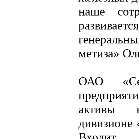
наше сот
развивает
генераль
метиза» Ол
ОАО «Сев
предприят
активы 
дивизионе 
Входит