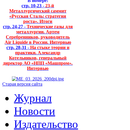
В номере:
стр. 10-23 -
23-й
Металлургический саммит
«Русская Сталь: стратегия
роста». Итоги
стр. 24-27 -
Технические газы для
металлургии. Артем
Серебренников, руководитель
Air Liquide в России. Интервью
стр. 28-31 -
На стыке теории и
практики. Александр
Котельников, генеральный
директор АО «НПП «Машпром».
Интервью
Старая версия сайта
Журнал
Новости
Издательство