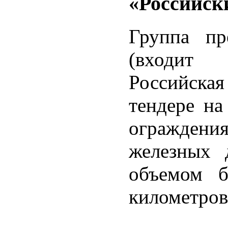
«Российск
Группа пр
(входит
Российска
тендере на
ограждени
железных
объемом б
километров