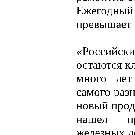
Ежегодн
превышает 
«Российск
остаются к
много лет
самого раз
новый прод
нашел п
железных до