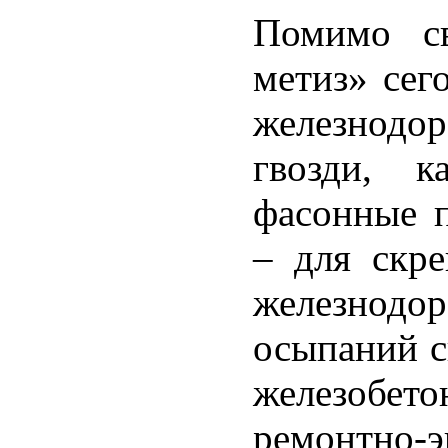
Помимо св
метиз» сег
железнодо
гвозди, к
фасонные п
– для скре
железнод
осыпаний с
железобето
ремонтно