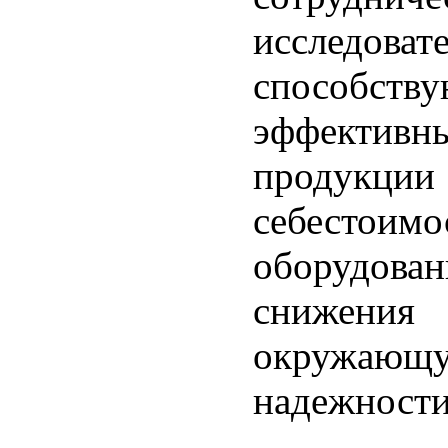
исследоват
способств
эффективн
продукц
себесто
оборудова
снижения
окружаю
надежности