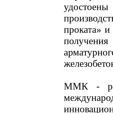
удостоены
производс
проката» и
получени
арматурног
железобето
ММК - ре
международ
инновацион