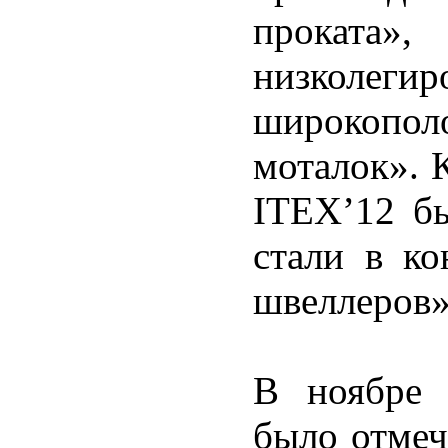
проката»,
низколегир
широкопол
моталок». 
ITEX’12 б
стали в ко
швеллеров»
В ноябре
было отмеч