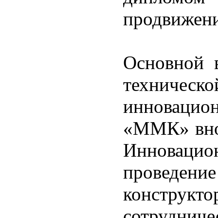
продвижени
Основной 
техничес
инноваци
«ММК» внос
Инновацио
проведени
конструк
сотрудни