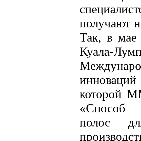
специали
получают н
Так, в мае
Куала-Л
Междунаро
инноваций
которой М
«Способ п
полос дл
производс