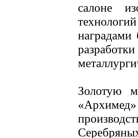
салоне из
технологи
наградами
разраб
металлурги
Золотую м
«Архимед
производс
Серебряны