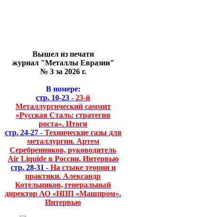
Вышел из печати
журнал "Металлы Евразии"
№ 3 за 2026 г.
В номере:
стр. 10-23 -
23-й
Металлургический саммит
«Русская Сталь: стратегия
роста». Итоги
стр. 24-27 -
Технические газы для
металлургии. Артем
Серебренников, руководитель
Air Liquide в России. Интервью
стр. 28-31 -
На стыке теории и
практики. Александр
Котельников, генеральный
директор АО «НПП «Машпром».
Интервью