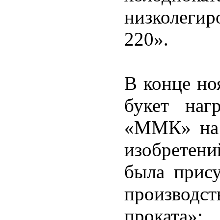
низколегир
220».
В конце но
букет наг
«ММК» на 
изобретени
была прису
производс
проката»