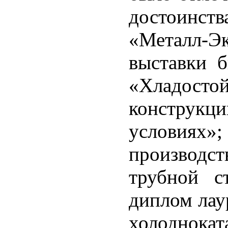
достоинст
«Металл-Эк
выставки б
«Хладосто
конструкци
условиях»;
производст
трубной с
диплом лау
холодн