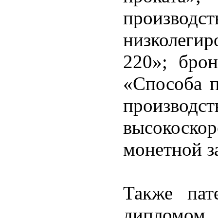
производ
низколегир
220»; брон
«Способа п
производс
высокоск
монетной з
Также па
дипломом 