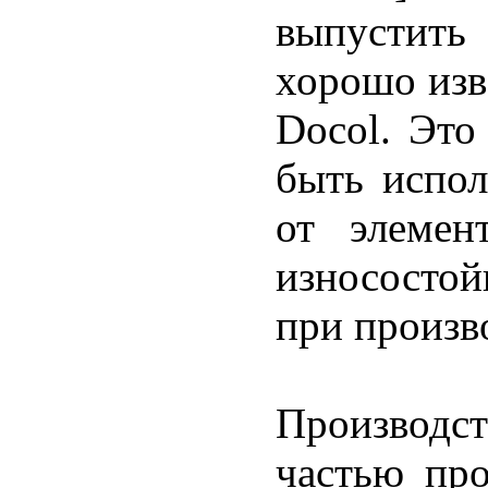
выпустит
хорошо изв
Docol. Это
быть испол
от элемен
износосто
при произво
Производс
частью пр