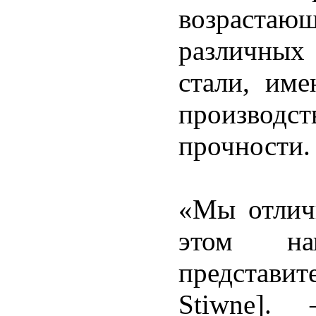
возрастаю
различных
стали, им
производст
прочности.
«Мы отлич
этом на
представи
Stiwne].