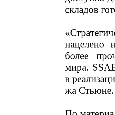
складов го
«Стратеги
нацелено 
более про
мира. SSAB
в реализаци
жа Стьюне.
По материа