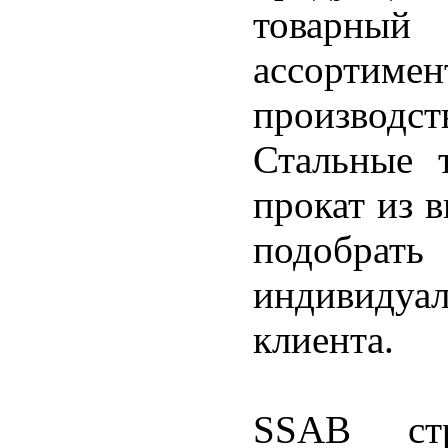
товарный 
ассорти
производс
Стальные 
прокат из 
подобрат
индивидуа
клиента.
SSAB стр