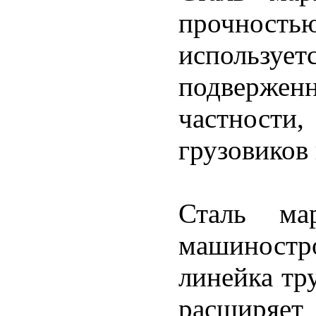
прочност
использует
подвержен
частности,
грузовиков
Сталь ма
машиностр
линейка тр
расширяет