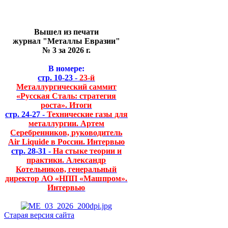
Вышел из печати
журнал "Металлы Евразии"
№ 3 за 2026 г.
В номере:
стр. 10-23 -
23-й
Металлургический саммит
«Русская Сталь: стратегия
роста». Итоги
стр. 24-27 -
Технические газы для
металлургии. Артем
Серебренников, руководитель
Air Liquide в России. Интервью
стр. 28-31 -
На стыке теории и
практики. Александр
Котельников, генеральный
директор АО «НПП «Машпром».
Интервью
Старая версия сайта