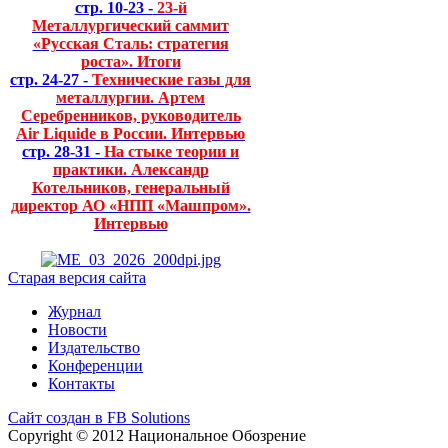
стр. 10-23 -
23-й
Металлургический саммит
«Русская Сталь: стратегия
роста». Итоги
стр. 24-27 -
Технические газы для
металлургии. Артем
Серебренников, руководитель
Air Liquide в России. Интервью
стр. 28-31 -
На стыке теории и
практики. Александр
Котельников, генеральный
директор АО «НПП «Машпром».
Интервью
Старая версия сайта
Журнал
Новости
Издательство
Конференции
Контакты
Сайт создан в FB Solutions
Copyright © 2012 Национальное Обозрение