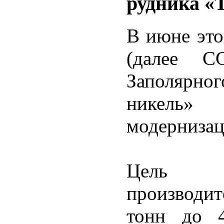
рудника «
В июне это
(далее С
Заполярно
никель»
модернизац
Цель п
производи
тонн до 