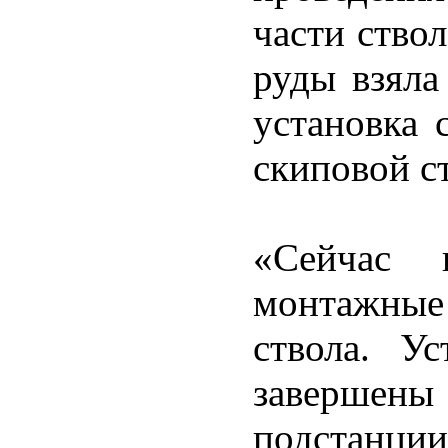
части ство
руды взяла
установка 
скиповой с
«Сейчас 
монтажны
ствола. У
завершены
подстанции