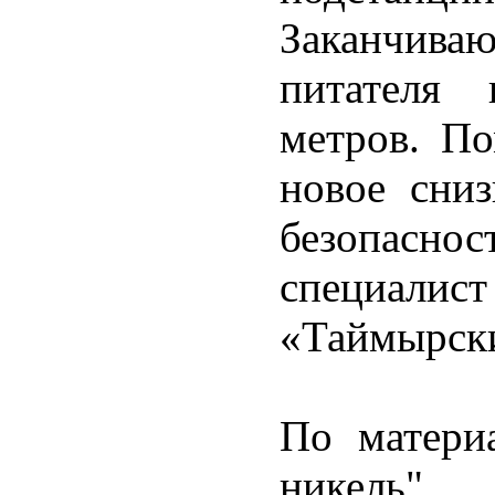
Заканчиваю
питателя 
метров. П
новое сниз
безопаснос
специалист
«Таймырск
По матери
никель".