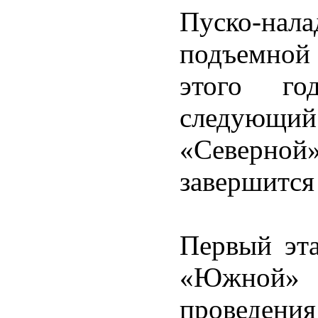
Пуско-нал
подъемной
этого го
следующ
«Северной»
завершится 
Первый эта
«Южной»
проведени