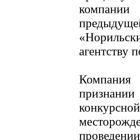
компани
предыдущ
«Норильск
агентству 
Компания
признан
конкурсно
месторо
проведен