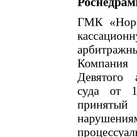
Роснедрам
ГМК «Нори
кассацио
арбитражн
Компания
Девятого 
суда от 1
принят
нарушен
процессуа