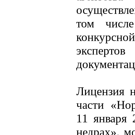
осуществл
том числе
конкурсн
эксперто
документац
Лицензия 
части «Нор
11 января 
недрах», м