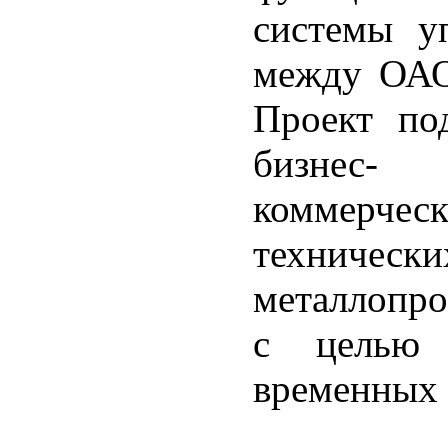
системы у
между ОАО
Проект по
бизнес- 
коммерче
техническ
металлопро
с целью 
временных 