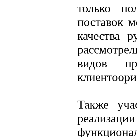
только по
поставок м
качества р
рассмотре
видов про
клиентоори
Также уча
реализа
функцион