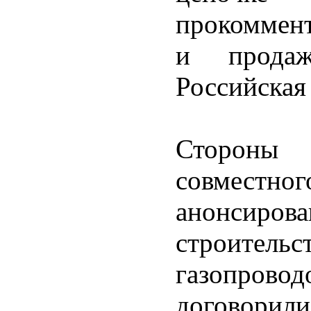
прокоммент
и продаж
Российская
Стороны
совместно
анонси
строитель
газопрово
договорил