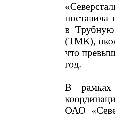
«Северста
поставила 
в Трубную
(ТМК), око
что превыш
год.
В рамках 
координаци
ОАО «Севе