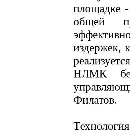
площадке -
общей п
эффектив
издержек, 
реализуетс
НЛМК без
управляю
Филатов.
Техноло