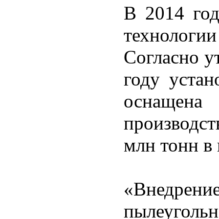
В 2014 год
технологи
Согласно у
году уста
оснаще
производс
млн тонн в 
«Внедре
пылеугол