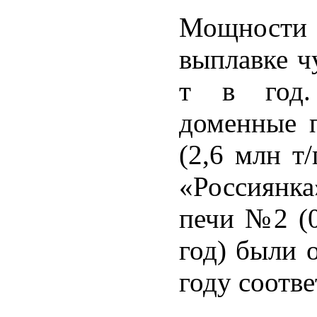
Мощности 
выплавке ч
т в год.
доменные 
(2,6 млн т
«Россиянк
печи №2 (0
год) были 
году соотве