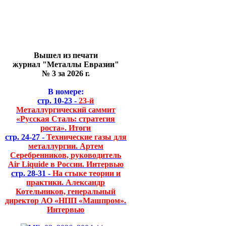
Вышел из печати
журнал "Металлы Евразии"
№ 3 за 2026 г.
В номере:
стр. 10-23 -
23-й
Металлургический саммит
«Русская Сталь: стратегия
роста». Итоги
стр. 24-27 -
Технические газы для
металлургии. Артем
Серебренников, руководитель
Air Liquide в России. Интервью
стр. 28-31 -
На стыке теории и
практики. Александр
Котельников, генеральный
директор АО «НПП «Машпром».
Интервью