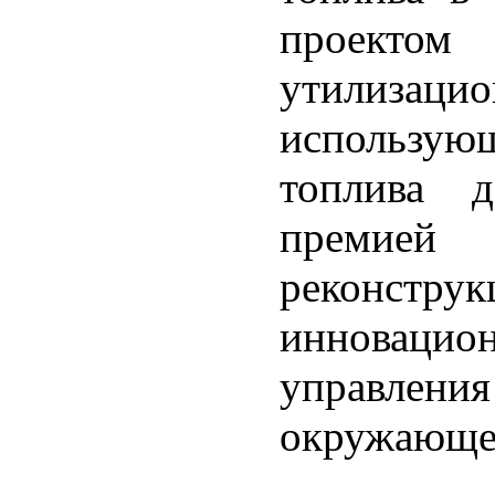
проекто
утилиза
использу
топлива 
премие
реконстру
инноваци
управления
окружающе