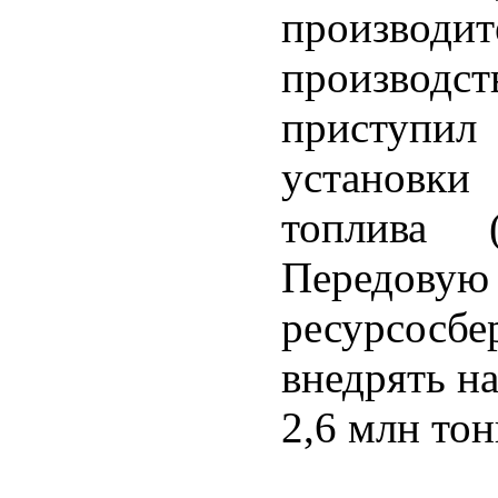
производ
производс
приступ
установки
топлива
Перед
ресурсосб
внедрять н
2,6 млн тон