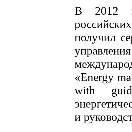
В 2012 
российски
получил се
управления
международ
«Energy ma
with gui
энергетиче
и руководс