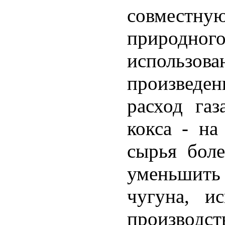
совместн
природного
использов
произведен
расход газ
кокса - на
сырья бол
уменьшит
чугуна, и
производств