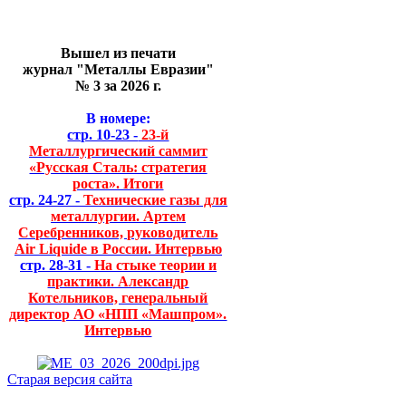
Вышел из печати
журнал "Металлы Евразии"
№ 3 за 2026 г.
В номере:
стр. 10-23 -
23-й
Металлургический саммит
«Русская Сталь: стратегия
роста». Итоги
стр. 24-27 -
Технические газы для
металлургии. Артем
Серебренников, руководитель
Air Liquide в России. Интервью
стр. 28-31 -
На стыке теории и
практики. Александр
Котельников, генеральный
директор АО «НПП «Машпром».
Интервью
Старая версия сайта