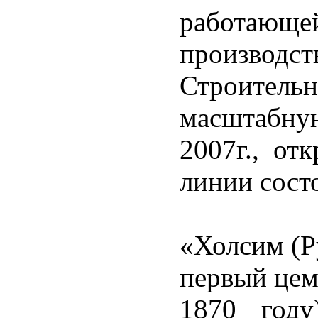
работаю
производст
Строител
масштабн
2007г., от
линии состо
«Холсим (Р
первый цем
1870 году