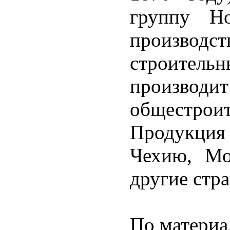
группу H
производ
строите
произво
общестроит
Продукция
Чехию, Мо
другие стр
По матери