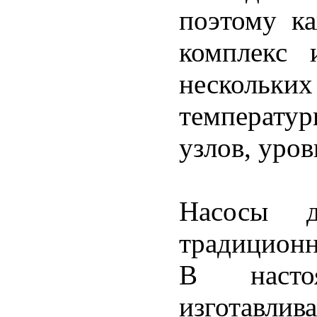
поэтому к
комплекс 
нескольки
температ
узлов, уров
Насосы 
традицион
В насто
изготавли