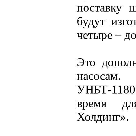
поставку 
будут изго
четыре – до
Это допол
насосам.
УНБТ-1180L
время дл
Холдинг».