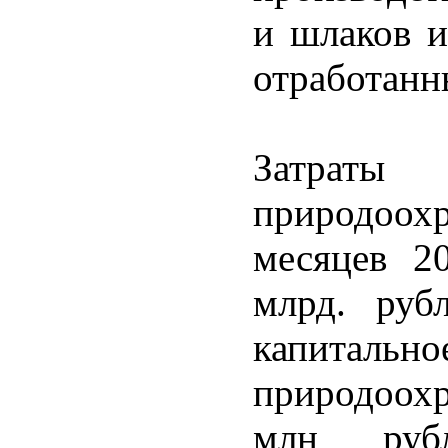
и шлаков и
отработанн
Затра
природоо
месяцев 2
млрд. руб
капита
природоохр
млн руб