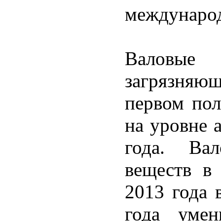
международ
Валовы
загрязняю
первом пол
на уровне 
года. Ва
веществ в
2013 года 
года умен