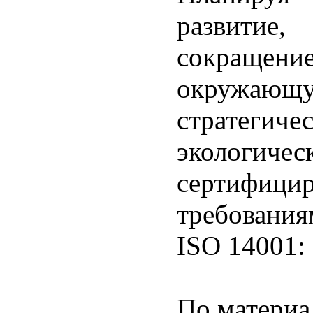
развити
сокращени
окружающ
стратег
экологиче
сертифиц
требовани
ISO 14001:
По матери