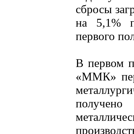
сбросы заг
на 5,1% п
первого по
В первом п
«ММК» пер
металлург
получено
металличе
производст