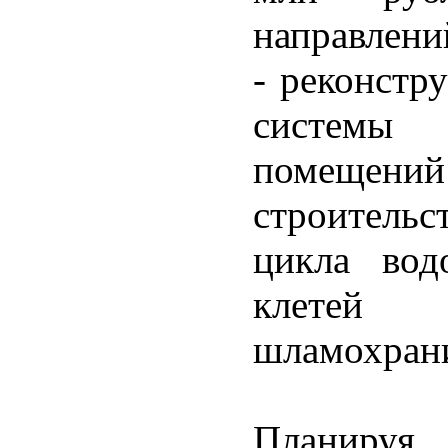
направлени
- реконстр
системы 
помещен
строитель
цикла вод
клетей 
шламохран
Планируя 