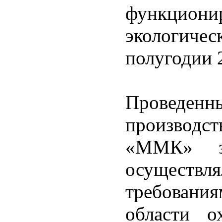
функци
экологиче
полугодии 
Проведен
производ
«ММК» з
осуществ
требовани
области 