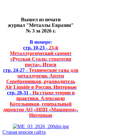
Вышел из печати
журнал "Металлы Евразии"
№ 3 за 2026 г.
В номере:
стр. 10-23 -
23-й
Металлургический саммит
«Русская Сталь: стратегия
роста». Итоги
стр. 24-27 -
Технические газы для
металлургии. Артем
Серебренников, руководитель
Air Liquide в России. Интервью
стр. 28-31 -
На стыке теории и
практики. Александр
Котельников, генеральный
директор АО «НПП «Машпром».
Интервью
Старая версия сайта