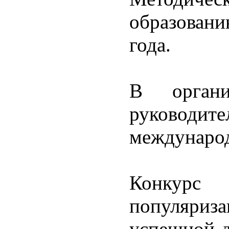
образовани
года.
В органи
руководи
междунаро
Конкур
популяриз
успешной д