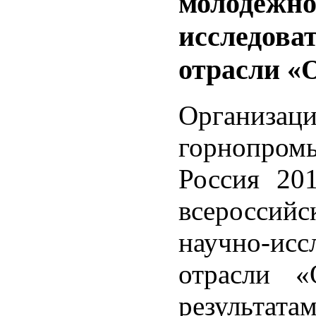
молодёжно
исследоват
отрасли «
Органи
горнопро
Россия 201
всероссий
научно-и
отрасли 
результат