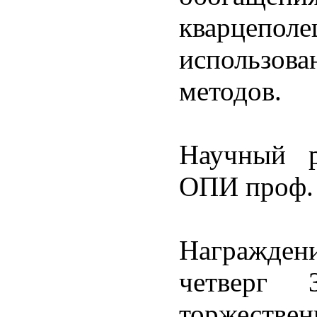
кварце
использо
методов.
Научный р
ОПИ проф.
Награжден
четверг
торжеств