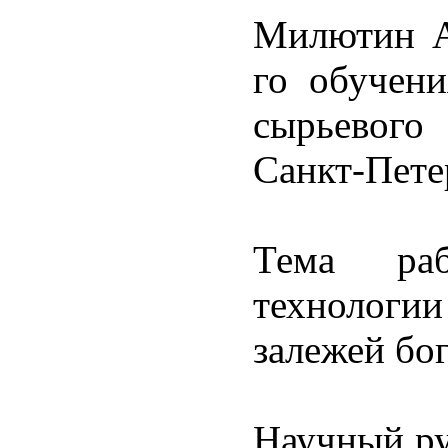
Милютин Ал
го обучен
сырьевого
Санкт-Пете
Тема раб
технологи
залежей бо
Научный рук