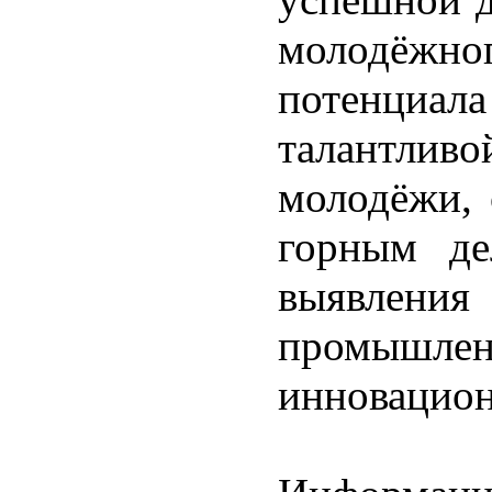
молодёжно
потенциал
талантли
молодёжи, 
горным де
выявлен
промыш
инновацион