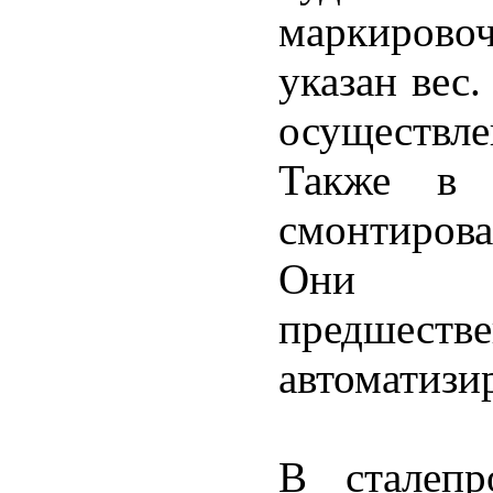
маркиров
указан вес
осуществле
Также в с
смонтирова
Они пр
предшес
автоматизи
В сталепр