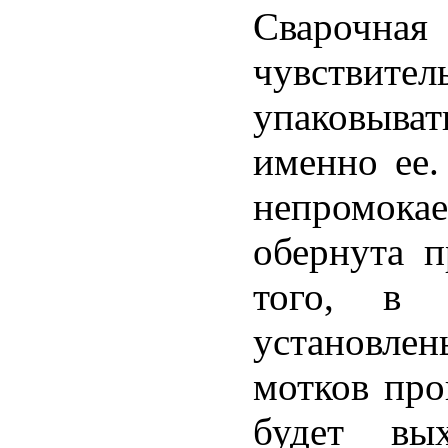
Сварочн
чувствител
упаковыват
именно ее.
непромок
обернута 
того, в с
установле
мотков про
будет вы