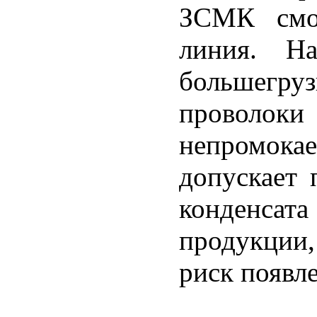
ЗСМК смон
линия. На
большег
провол
непромока
допускает 
конденсат
продукции
риск появл