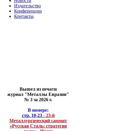
Новости
Издательство
Конференции
Контакты
Вышел из печати
журнал "Металлы Евразии"
№ 3 за 2026 г.
В номере:
стр. 10-23 -
23-й
Металлургический саммит
«Русская Сталь: стратегия