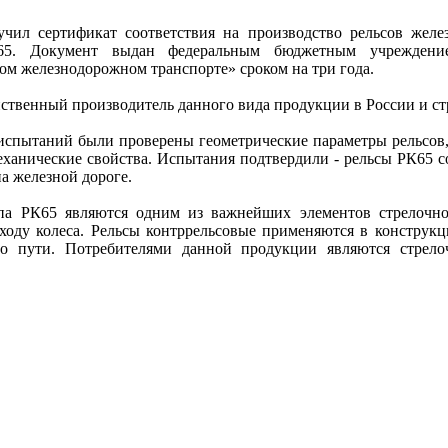
л сертификат соответствия на производство рельсов желе
65. Документ выдан федеральным бюджетным учреждени
ом железнодорожном транспорте» сроком на три года.
твенный производитель данного вида продукции в России и ст
испытаний были проверены геометрические параметры рельсов
механические свойства. Испытания подтвердили - рельсы РК65 с
а железной дороге.
па РК65 являются одним из важнейших элементов стрелочно
сходу колеса. Рельсы контррельсовые применяются в конструкц
го пути. Потребителями данной продукции являются стрело