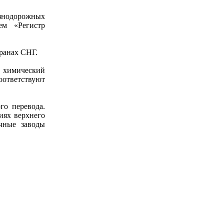
знодорожных
ем «Регистр
ранах СНГ.
, химический
оответствуют
го перевода.
иях верхнего
чные заводы