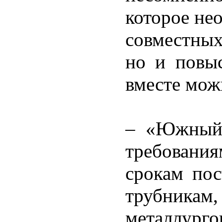
которое не
совместных
но и повы
вместе мож
– «Южный 
требовани
срокам пос
трубникам,
металлур