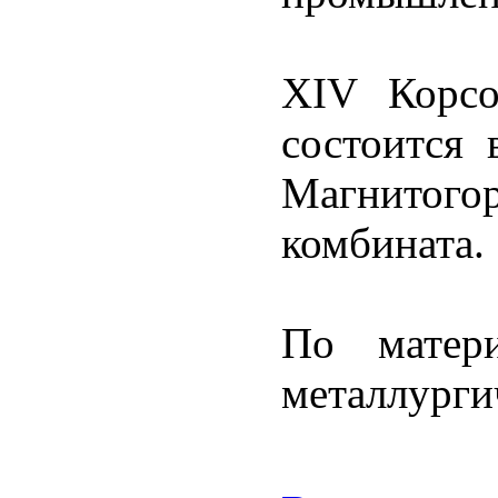
XIV Корсо
состоится 
Магнитог
комбината.
По матер
металлурги