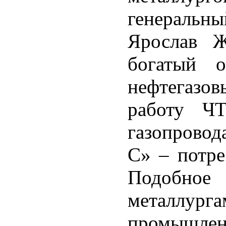
генераль
Ярослав 
богатый о
нефтегазов
работу Ч
газопровод
С» – потре
Подобное
металлурга
промышлен