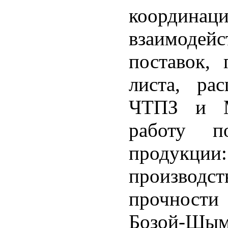
координац
взаимоде
поставок, 
листа, ра
ЧТПЗ и М
работу 
продукц
производст
прочности
Бозой-Шы