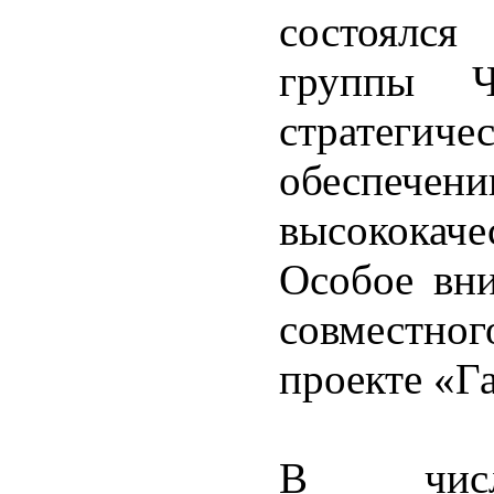
состоялся
группы
стратеги
обеспеч
высококаче
Особое вн
совместн
проекте «Г
В числ