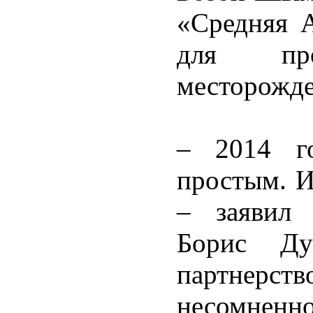
«Средняя А
для про
месторожде
– 2014 г
простым. И
– заявил
Борис Дуб
партнер
несомненно