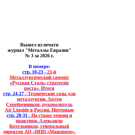
Вышел из печати
журнал "Металлы Евразии"
№ 3 за 2026 г.
В номере:
стр. 10-23 -
23-й
Металлургический саммит
«Русская Сталь: стратегия
роста». Итоги
стр. 24-27 -
Технические газы для
металлургии. Артем
Серебренников, руководитель
Air Liquide в России. Интервью
стр. 28-31 -
На стыке теории и
практики. Александр
Котельников, генеральный
директор АО «НПП «Машпром».