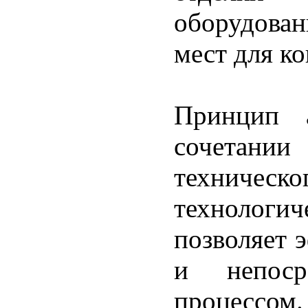
оборудова
мест для к
Принцип а
сочетании
техничес
технологич
позволяет 
и непосре
процессом.