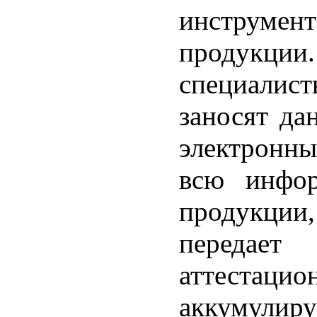
инструмент
продукци
специалист
заносят да
электронн
всю инфо
продукции,
передае
аттестаци
аккумулир