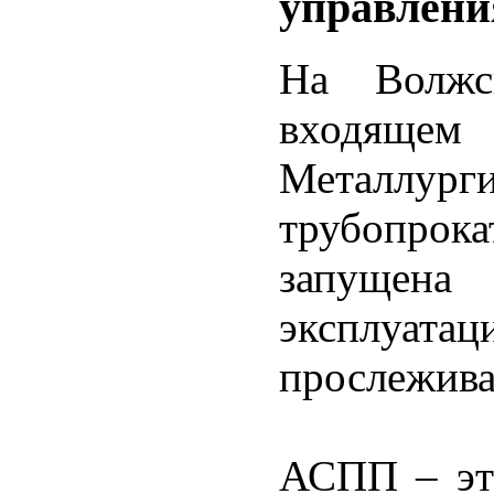
управлени
На Волжс
входящ
Металлург
трубопр
запущен
эксплуатац
прослежива
АСПП – эт