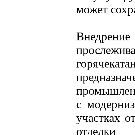
может сохра
Внедрение
прослеж
горячек
предназн
промышлен
с модерниз
участках о
отделки