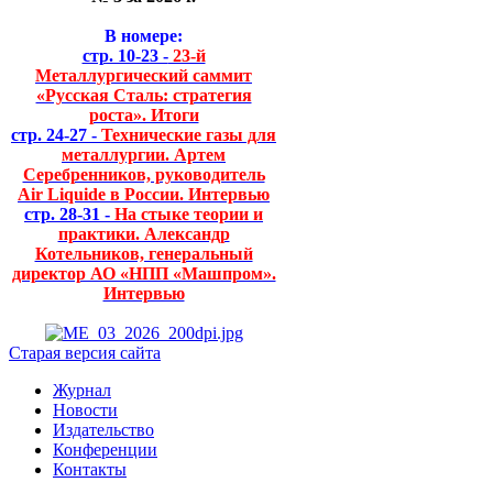
В номере:
стр. 10-23 -
23-й
Металлургический саммит
«Русская Сталь: стратегия
роста». Итоги
стр. 24-27 -
Технические газы для
металлургии. Артем
Серебренников, руководитель
Air Liquide в России. Интервью
стр. 28-31 -
На стыке теории и
практики. Александр
Котельников, генеральный
директор АО «НПП «Машпром».
Интервью
Старая версия сайта
Журнал
Новости
Издательство
Конференции
Контакты