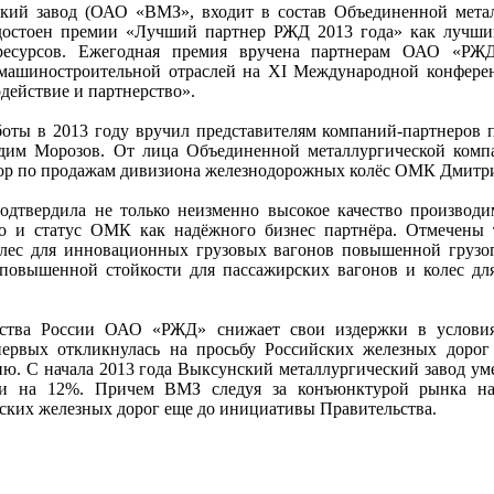
кий завод (ОАО «ВМЗ», входит в состав Объединенной мета
остоен премии «Лучший партнер РЖД 2013 года» как лучши
 ресурсов. Ежегодная премия вручена партнерам ОАО «РЖ
 машиностроительной отраслей на XI Международной конфер
действие и партнерство».
боты в 2013 году вручил представителям компаний-партнеров 
им Морозов. От лица Объединенной металлургической комп
тор по продажам дивизиона железнодорожных колёс ОМК Дмитр
подтвердила не только неизменно высокое качество произво
но и статус ОМК как надёжного бизнес партнёра. Отмечены
колес для инновационных грузовых вагонов повышенной грузо
 повышенной стойкости для пассажирских вагонов и колес дл
ства России ОАО «РЖД» снижает свои издержки в условия
ервых откликнулась на просьбу Российских железных дорог
ю. С начала 2013 года Выксунский металлургический завод у
ии на 12%. Причем ВМЗ следуя за конъюнктурой рынка на
ских железных дорог еще до инициативы Правительства.