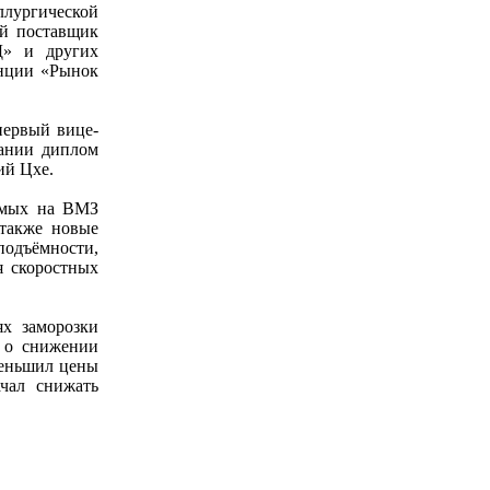
ллургической
й поставщик
Д» и других
енции «Рынок
первый вице-
ании диплом
ий Цхе.
димых на ВМЗ
 также новые
подъёмности,
я скоростных
х заморозки
 о снижении
меньшил цены
чал снижать