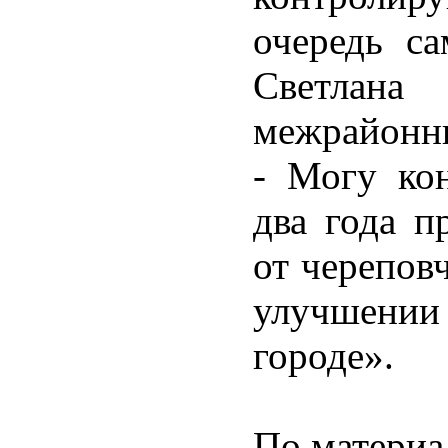
очередь са
Светлана
межрайонн
- Могу кон
два года п
от череповч
улучшении
городе».
По материа