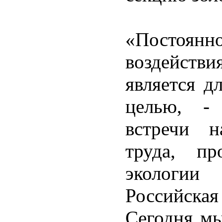
«Постоян
воздейст
является д
целью, - 
встречи н
труда, пр
экологи
Российска
Сегодня мы