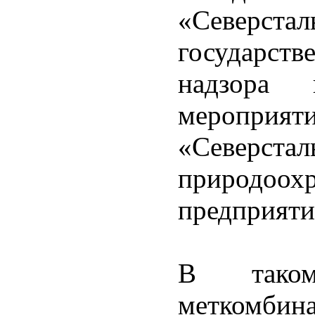
«Северста
государст
надзора
мероприяти
«Северст
природо
предприяти
В таком
меткомбин