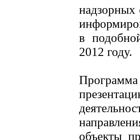
надзорных 
информиров
в подобно
2012 году.
Программ
презент
деятельно
направле
объекты пр