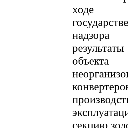
ходе в
государст
надзора
результаты
объекта 
неорган
конверт
производс
эксплуат
секцию зол