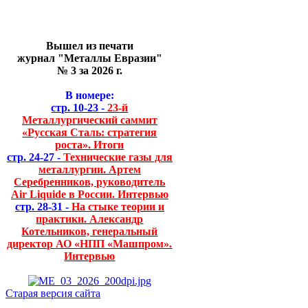
Вышел из печати
журнал "Металлы Евразии"
№ 3 за 2026 г.
В номере:
стр. 10-23 -
23-й
Металлургический саммит
«Русская Сталь: стратегия
роста». Итоги
стр. 24-27 -
Технические газы для
металлургии. Артем
Серебренников, руководитель
Air Liquide в России. Интервью
стр. 28-31 -
На стыке теории и
практики. Александр
Котельников, генеральный
директор АО «НПП «Машпром».
Интервью
Старая версия сайта