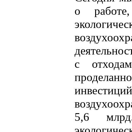
о работе
экологич
воздухо
деятельнос
с отхода
проделанн
инвестици
воздухоохр
5,6 млр
экологич