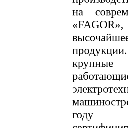
на совре
«FAGOR», 
высочайш
продукции.
крупные 
работаю
элект
машиностр
году п
сертифицир