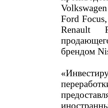
Volkswagen
Ford Focus,
Renault 
продающег
брендом Ni
«Инвести
переработк
предоста
иностран