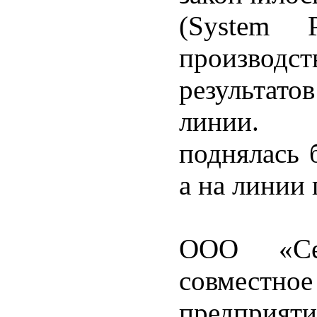
(System 
производс
результато
линии. П
поднялась 
а на линии 
ООО «Севе
совмест
предприят