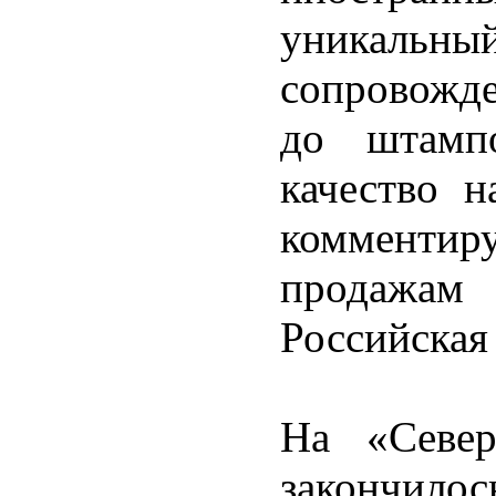
уникальн
сопровожде
до штампо
качество н
комментир
продажа
Российская
На «Север
закончил