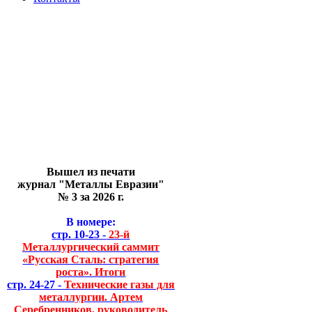
Вышел из печати
журнал "Металлы Евразии"
№ 3 за 2026 г.
В номере:
стр. 10-23 -
23-й
Металлургический саммит
«Русская Сталь: стратегия
роста». Итоги
стр. 24-27 -
Технические газы для
металлургии. Артем
Серебренников, руководитель