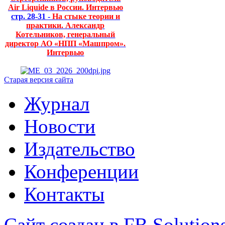
Air Liquide в России. Интервью
стр. 28-31 -
На стыке теории и
практики. Александр
Котельников, генеральный
директор АО «НПП «Машпром».
Интервью
Старая версия сайта
Журнал
Новости
Издательство
Конференции
Контакты
Сайт создан в FB Solution