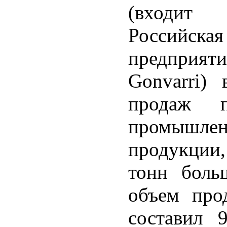
(входит
Российс
предприят
Gonvarri)
продаж п
промышл
продукции
тонн боль
объем про
составил 