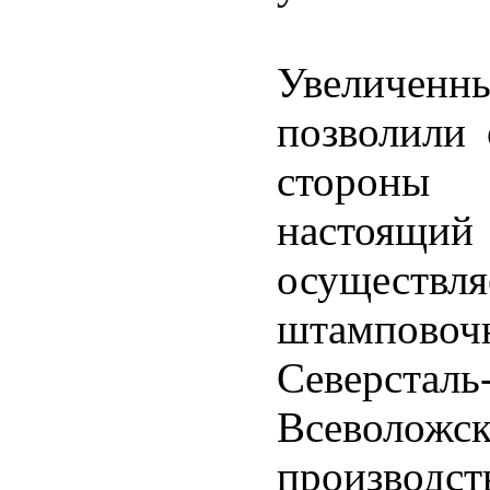
Увеличен
позволили 
стороны 
настоящ
осуществл
штамповоч
Северсталь
Всеволожс
производ