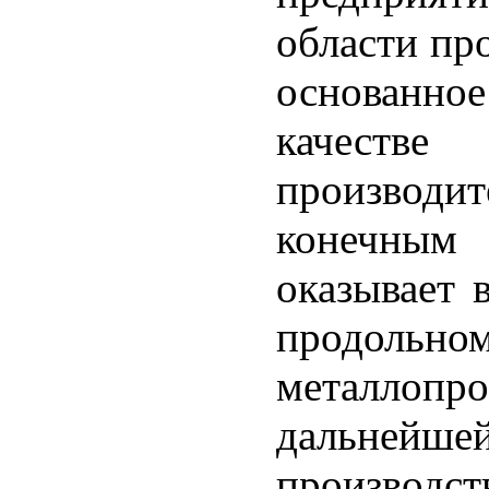
области пр
основанное
качестве
производ
конечным 
оказывает 
продольно
металлопр
дальнейше
производс